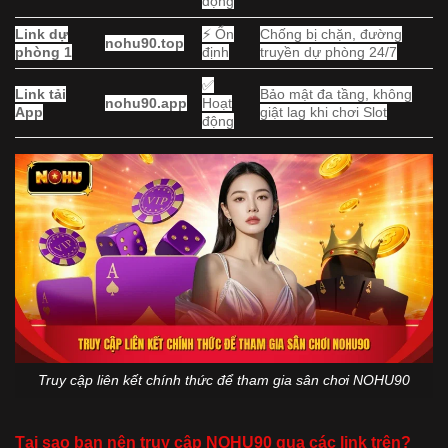
động
Link dự
⚡ Ổn
Chống bị chặn, đường
nohu90.top
phòng 1
định
truyền dự phòng 24/7
✅
Link tải
Bảo mật đa tầng, không
nohu90.app
Hoạt
App
giật lag khi chơi Slot
động
Truy cập liên kết chính thức để tham gia sân chơi NOHU90
Tại sao bạn nên truy cập NOHU90 qua các link trên?