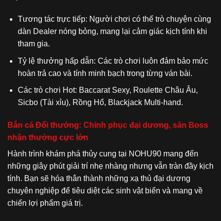
Tương tác trực tiếp: Người chơi có thể trò chuyện cùng
dàn Dealer nóng bỏng, mang lại cảm giác kịch tính khi
tham gia.
Tỷ lệ thưởng hấp dẫn: Các trò chơi luôn đảm bảo mức
hoàn trả cao và tính minh bạch trong từng ván bài.
Các trò chơi Hot: Baccarat Sexy, Roulette Châu Âu,
Sicbo (Tài xỉu), Rồng Hổ, Blackjack Multi-hand.
Bắn cá Đổi thưởng: Chinh phục đại dương, săn Boss
nhận thưởng cực lớn
Hành trình khám phá thủy cung tại NOHU90 mang đến
những giây phút giải trí nhẹ nhàng nhưng vẫn tràn đầy kịch
tính. Bạn sẽ hóa thân thành những xạ thủ đại dương
chuyên nghiệp để tiêu diệt các sinh vật biển và mang về
chiến lợi phẩm giá trị.