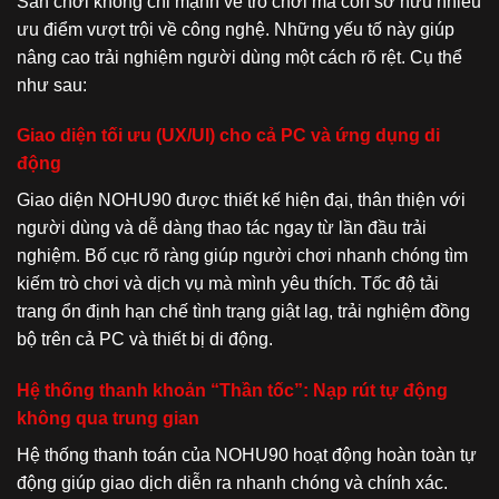
Sân chơi không chỉ mạnh về trò chơi mà còn sở hữu nhiều
ưu điểm vượt trội về công nghệ. Những yếu tố này giúp
nâng cao trải nghiệm người dùng một cách rõ rệt. Cụ thể
như sau:
Giao diện tối ưu (UX/UI) cho cả PC và ứng dụng di
động
Giao diện NOHU90 được thiết kế hiện đại, thân thiện với
người dùng và dễ dàng thao tác ngay từ lần đầu trải
nghiệm. Bố cục rõ ràng giúp người chơi nhanh chóng tìm
kiếm trò chơi và dịch vụ mà mình yêu thích. Tốc độ tải
trang ổn định hạn chế tình trạng giật lag, trải nghiệm đồng
bộ trên cả PC và thiết bị di động.
Hệ thống thanh khoản “Thần tốc”: Nạp rút tự động
không qua trung gian
Hệ thống thanh toán của NOHU90 hoạt động hoàn toàn tự
động giúp giao dịch diễn ra nhanh chóng và chính xác.