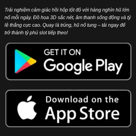
Trải nghiệm cảm giác hồi hộp tột độ với hàng nghìn hũ lớn
nổ mỗi ngày. Đồ họa 3D sắc nét, âm thanh sống động và tỷ
lệ thắng cực cao. Quay là trúng, hũ nổ tung – tải ngay để
trở thành tỷ phú slot tiếp theo!