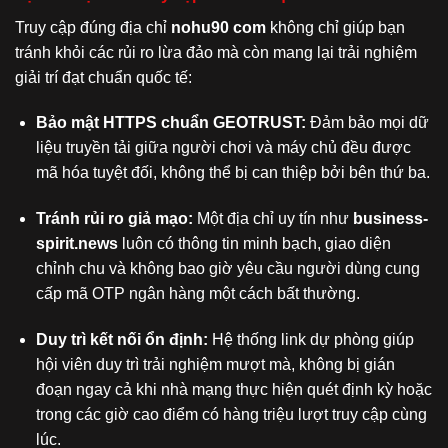
Truy cập đúng địa chỉ
nohu90 com
không chỉ giúp bạn
tránh khỏi các rủi ro lừa đảo mà còn mang lại trải nghiệm
giải trí đạt chuẩn quốc tế:
Bảo mật HTTPS chuẩn GEOTRUST:
Đảm bảo mọi dữ
liệu truyền tải giữa người chơi và máy chủ đều được
mã hóa tuyệt đối, không thể bị can thiệp bởi bên thứ ba.
Tránh rủi ro giả mạo:
Một địa chỉ uy tín như
business-
spirit.news
luôn có thông tin minh bạch, giao diện
chỉnh chu và không bao giờ yêu cầu người dùng cung
cấp mã OTP ngân hàng một cách bất thường.
Duy trì kết nối ổn định:
Hệ thống link dự phòng giúp
hội viên duy trì trải nghiệm mượt mà, không bị gián
đoạn ngay cả khi nhà mạng thực hiện quét định kỳ hoặc
trong các giờ cao điểm có hàng triệu lượt truy cập cùng
lúc.