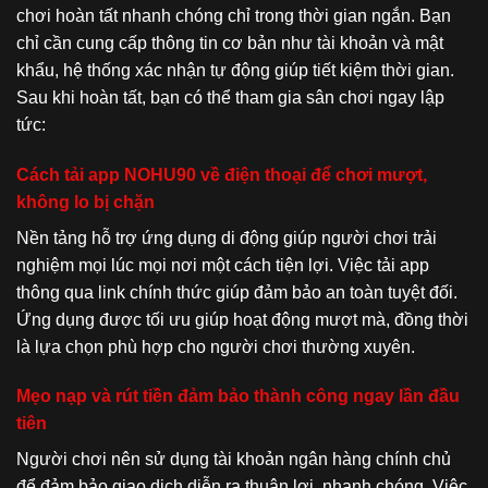
chơi hoàn tất nhanh chóng chỉ trong thời gian ngắn. Bạn
chỉ cần cung cấp thông tin cơ bản như tài khoản và mật
khẩu, hệ thống xác nhận tự động giúp tiết kiệm thời gian.
Sau khi hoàn tất, bạn có thể tham gia sân chơi ngay lập
tức:
Cách tải app NOHU90 về điện thoại để chơi mượt,
không lo bị chặn
Nền tảng hỗ trợ ứng dụng di động giúp người chơi trải
nghiệm mọi lúc mọi nơi một cách tiện lợi. Việc tải app
thông qua link chính thức giúp đảm bảo an toàn tuyệt đối.
Ứng dụng được tối ưu giúp hoạt động mượt mà, đồng thời
là lựa chọn phù hợp cho người chơi thường xuyên.
Mẹo nạp và rút tiền đảm bảo thành công ngay lần đầu
tiên
Người chơi nên sử dụng tài khoản ngân hàng chính chủ
để đảm bảo giao dịch diễn ra thuận lợi, nhanh chóng. Việc