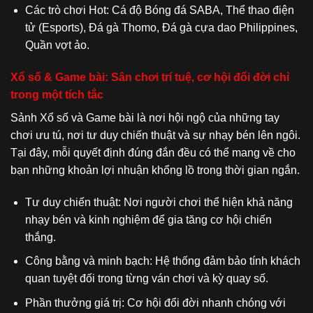
Các trò chơi Hot: Cá độ Bóng đá SABA, Thể thao điện
tử (Esports), Đá gà Thomo, Đá gà cựa dao Philippines,
Quần vợt ảo.
Xổ số & Game bài: Sân chơi trí tuệ, cơ hội đổi đời chỉ
trong một tích tắc
Sảnh Xổ số và Game bài là nơi hội ngộ của những tay
chơi ưu tú, nơi tư duy chiến thuật và sự nhạy bén lên ngôi.
Tại đây, mỗi quyết định đúng đắn đều có thể mang về cho
bạn những khoản lợi nhuận khổng lồ trong thời gian ngắn.
Tư duy chiến thuật: Nơi người chơi thể hiện khả năng
nhạy bén và kinh nghiệm để gia tăng cơ hội chiến
thắng.
Công bằng và minh bạch: Hệ thống đảm bảo tính khách
quan tuyệt đối trong từng ván chơi và kỳ quay số.
Phần thưởng giá trị: Cơ hội đổi đời nhanh chóng với