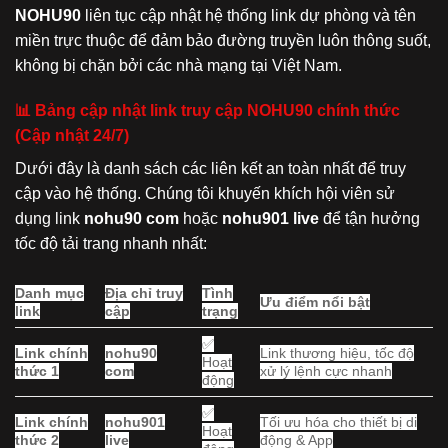
NOHU90
liên tục cập nhật hệ thống link dự phòng và tên
miền trực thuộc để đảm bảo đường truyền luôn thông suốt,
không bị chặn bởi các nhà mạng tại Việt Nam.
📊 Bảng cập nhật link truy cập NOHU90 chính thức
(Cập nhật 24/7)
Dưới đây là danh sách các liên kết an toàn nhất để truy
cập vào hệ thống. Chúng tôi khuyến khích hội viên sử
dụng link
nohu90 com
hoặc
nohu901 live
để tận hưởng
tốc độ tải trang nhanh nhất:
Danh mục
Địa chỉ truy
Tình
Ưu điểm nổi bật
link
cập
trạng
✅
Link chính
nohu90
Link thương hiệu, tốc độ
Hoạt
thức 1
com
xử lý lệnh cực nhanh
động
✅
Link chính
nohu901
Tối ưu hóa cho thiết bị di
Hoạt
thức 2
live
động & App