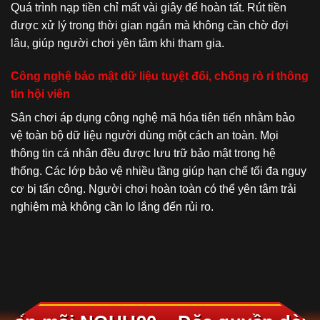
Quá trình nạp tiền chỉ mất vài giây để hoàn tất. Rút tiền
được xử lý trong thời gian ngắn mà không cần chờ đợi
lâu, giúp người chơi yên tâm khi tham gia.
Công nghệ bảo mật dữ liệu tuyệt đối, chống rò rỉ thông
tin hội viên
Sân chơi áp dụng công nghệ mã hóa tiên tiến nhằm bảo
vệ toàn bộ dữ liệu người dùng một cách an toàn. Mọi
thông tin cá nhân đều được lưu trữ bảo mật trong hệ
thống. Các lớp bảo vệ nhiều tầng giúp hạn chế tối đa nguy
cơ bị tấn công. Người chơi hoàn toàn có thể yên tâm trải
nghiệm mà không cần lo lắng đến rủi ro.