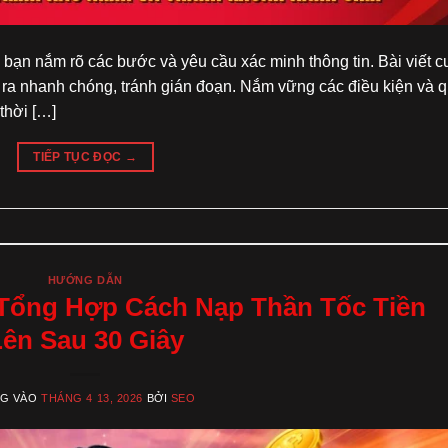
ạn nắm rõ các bước và yêu cầu xác minh thông tin. Bài viết c
n ra nhanh chóng, tránh gián đoạn. Nắm vững các điều kiện và 
thời […]
TIẾP TỤC ĐỌC
→
HƯỚNG DẪN
Tổng Hợp Cách Nạp Thần Tốc Tiền
ên Sau 30 Giây
G VÀO
THÁNG 4 13, 2026
BỞI
SEO