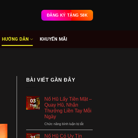
ĐĂNG KÝ TẶNG 58K
HƯỚNG DẪN
KHUYẾN MÃI
BÀI VIẾT GẦN ĐÂY
Nổ Hũ Lấy Tiền Mặt –
03
Quay Hũ, Nhận
Th6
Thưởng Liền Tay Mỗi
Ngày
Chức năng bình luận bị tắt
ở
Nổ
Hũ
Nổ Hũ Có Uy Tín
31