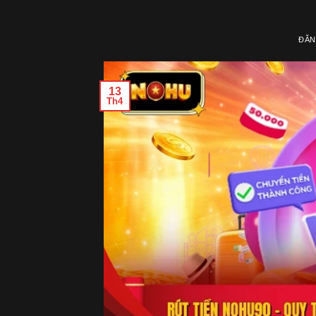
ĐĂN
13
Th4