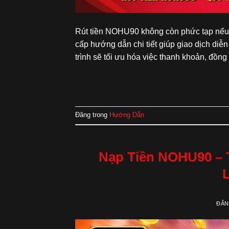
Rút tiền NOHU90 không còn phức tạp nếu b
cấp hướng dẫn chi tiết giúp giao dịch diễ
trình sẽ tối ưu hóa việc thanh khoản, đồng 
Đăng trong
Hướng Dẫn
Nạp Tiền NOHU90 – 
L
ĐĂN