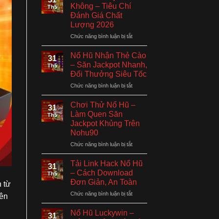
Lấy
Không – Tiêu Chí
Th5
Tiền
Đánh Giá Chất
Mặt
Lượng 2026
–
Quay
Chức năng bình luận bị tắt
ở
Hũ,
Nổ
Nhận
Hũ
Nổ Hũ Nhận Thẻ Cào
31
Thưởng
Có
– Săn Jackpot Nhanh,
Th5
Liền
Uy
Đổi Thưởng Siêu Tốc
Tay
Tín
Chức năng bình luận bị tắt
Mỗi
ở
Không
Ngày
Nổ
–
Hũ
Tiêu
Chơi Thử Nổ Hũ –
31
Nhận
Chí
Làm Quen Săn
Th5
Thẻ
Đánh
Jackpot Khủng Trên
Cào
Giá
Nohu90
–
Chất
Săn
Chức năng bình luận bị tắt
Lượng
ở
Jackpot
2026
Chơi
Nhanh,
Thử
Tải Link Hack Nổ Hũ
31
Đổi
Nổ
– Cách Download
Th5
Thưởng
Hũ
Đơn Giản, An Toàn
 từ
Siêu
–
Chức năng bình luận bị tắt
Tốc
ở
Làm
rên
Tải
Quen
Link
Săn
Nổ Hũ Luckywin –
31
Hack
Jackpot