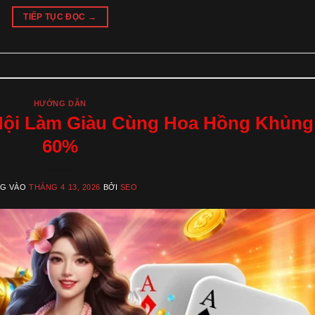
TIẾP TỤC ĐỌC
→
HƯỚNG DẪN
Hội Làm Giàu Cùng Hoa Hồng Khủng
60%
G VÀO
THÁNG 4 13, 2026
BỞI
SEO