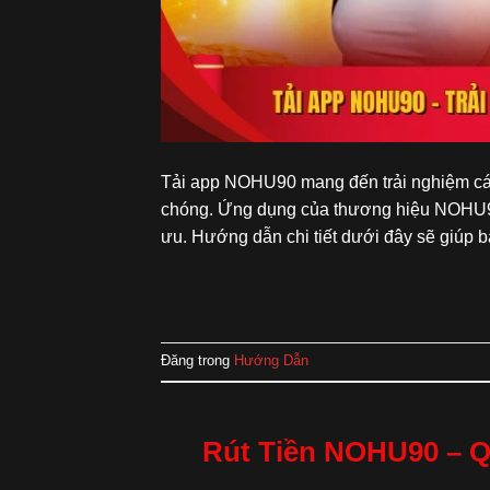
Tải app NOHU90 mang đến trải nghiệm cá c
chóng. Ứng dụng của thương hiệu NOHU90 h
ưu. Hướng dẫn chi tiết dưới đây sẽ giúp b
Đăng trong
Hướng Dẫn
Rút Tiền NOHU90 – Q