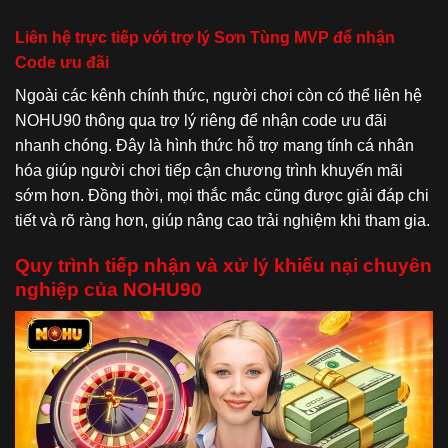
Liên hệ trực tiếp với trợ lý Sơn Tùng MVP để nhận
Code ưu đãi
Ngoài các kênh chính thức, người chơi còn có thể liên hệ
NOHU90 thông qua trợ lý riêng để nhận code ưu đãi
nhanh chóng. Đây là hình thức hỗ trợ mang tính cá nhân
hóa giúp người chơi tiếp cận chương trình khuyến mãi
sớm hơn. Đồng thời, mọi thắc mắc cũng được giải đáp chi
tiết và rõ ràng hơn, giúp nâng cao trải nghiệm khi tham gia.
Quy trình tiếp nhận và xử lý khiếu nại chuyên
nghiệp của NOHU90