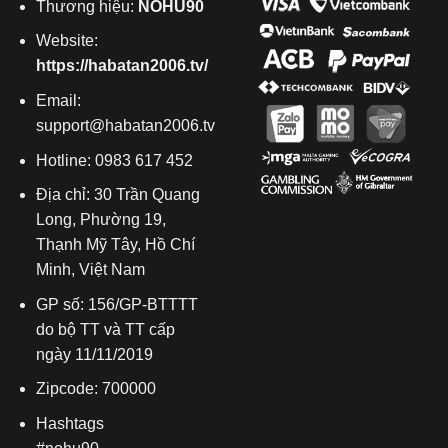
Thương hiệu:
NOHU90
Website:
https://habatan2006.tv/
Email:
support@habatan2006.tv
Hotline: 0983 617 452
Địa chỉ: 30 Trần Quang
Long, Phường 19,
Thạnh Mỹ Tây, Hồ Chí
Minh, Việt Nam
GP số: 156/GP-BTTTT
do bộ TT và TT cấp
ngày 11/11/2019
Zipcode: 700000
Hashtags