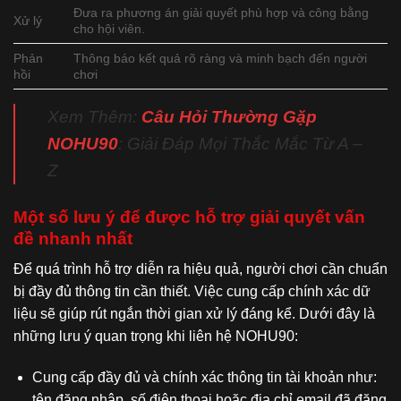
Đưa ra phương án giải quyết phù hợp và công bằng
Xử lý
cho hội viên.
Phản
Thông báo kết quả rõ ràng và minh bạch đến người
hồi
chơi
Xem Thêm:
Câu Hỏi Thường Gặp
NOHU90
: Giải Đáp Mọi Thắc Mắc Từ A –
Z
Một số lưu ý để được hỗ trợ giải quyết vấn
đề nhanh nhất
Để quá trình hỗ trợ diễn ra hiệu quả, người chơi cần chuẩn
bị đầy đủ thông tin cần thiết. Việc cung cấp chính xác dữ
liệu sẽ giúp rút ngắn thời gian xử lý đáng kể. Dưới đây là
những lưu ý quan trọng khi liên hệ NOHU90:
Cung cấp đầy đủ và chính xác thông tin tài khoản như:
tên đăng nhập, số điện thoại hoặc địa chỉ email đã đăng