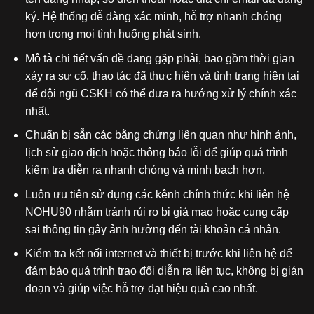
ký. Hệ thống dễ dàng xác minh, hỗ trợ nhanh chóng
hơn trong mọi tình huống phát sinh.
Mô tả chi tiết vấn đề đang gặp phải, bao gồm thời gian
xảy ra sự cố, thao tác đã thực hiện và tình trạng hiện tại
để đội ngũ CSKH có thể đưa ra hướng xử lý chính xác
nhất.
Chuẩn bị sẵn các bằng chứng liên quan như hình ảnh,
lịch sử giao dịch hoặc thông báo lỗi để giúp quá trình
kiểm tra diễn ra nhanh chóng và minh bạch hơn.
Luôn ưu tiên sử dụng các kênh chính thức khi liên hệ
NOHU90 nhằm tránh rủi ro bị giả mạo hoặc cung cấp
sai thông tin gây ảnh hưởng đến tài khoản cá nhân.
Kiểm tra kết nối internet và thiết bị trước khi liên hệ để
đảm bảo quá trình trao đổi diễn ra liên tục, không bị gián
đoạn và giúp việc hỗ trợ đạt hiệu quả cao nhất.