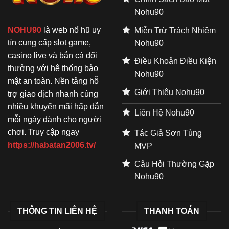
Nohu90
NOHU90
là web nổ hũ uy
Miễn Trừ Trách Nhiệm
tín cung cấp slot game,
Nohu90
casino live và bắn cá đổi
Điều Khoản Điều Kiện
thưởng với hệ thống bảo
Nohu90
mật an toàn. Nền tảng hỗ
Giới Thiệu Nohu90
trợ giao dịch nhanh cùng
nhiều khuyến mãi hấp dẫn
Liên Hệ Nohu90
mỗi ngày dành cho người
chơi. Truy cập ngay
Tác Giả Sơn Tùng
https://habatan2006.tv/
MVP
Câu Hỏi Thường Gặp
Nohu90
THÔNG TIN LIÊN HỆ
THANH TOÁN