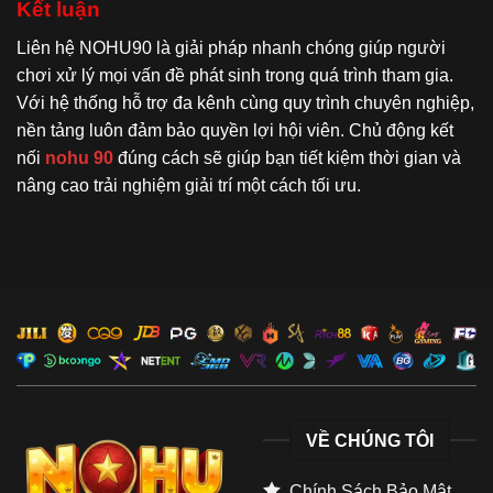
Kết luận
Liên hệ NOHU90 là giải pháp nhanh chóng giúp người
chơi xử lý mọi vấn đề phát sinh trong quá trình tham gia.
Với hệ thống hỗ trợ đa kênh cùng quy trình chuyên nghiệp,
nền tảng luôn đảm bảo quyền lợi hội viên. Chủ động kết
nối
nohu 90
đúng cách sẽ giúp bạn tiết kiệm thời gian và
nâng cao trải nghiệm giải trí một cách tối ưu.
VỀ CHÚNG TÔI
Chính Sách Bảo Mật