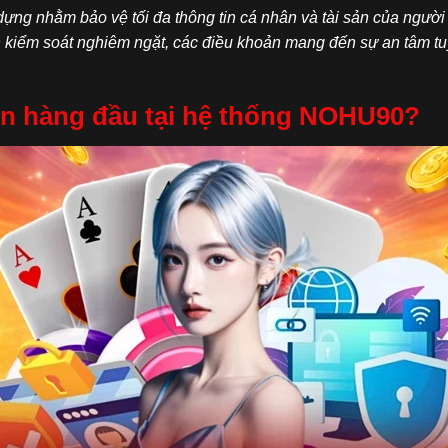
ựng nhằm bảo vệ tối đa thông tin cá nhân và tài sản của người c
kiểm soát nghiêm ngặt, các điều khoản mang đến sự an tâm tuyệt 
iên hàng đầu tại hệ thống NOHU90?