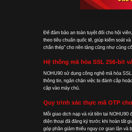
Để đảm bảo an toàn tuyệt đối cho hội viê
theo tiêu chuẩn quốc tế, giúp kiểm soát và
chắn thép” cho nền tảng cũng như củng 
Hệ thống mã hóa SSL 256-bit v
NOHU90 sử dụng công nghệ mã hóa SSL 256
thông tin, ngăn chặn việc bị đánh cắp hoặc
cập vào máy chủ.
Quy trình xác thực mã OTP cho 
Mỗi giao dịch nạp và rút tiền tại NOHU9
điện thoại đã đăng ký trước khi hoàn tất g
góp phần giảm thiểu nguy cơ gian lận và 