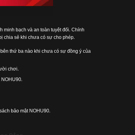
 minh bạch và an toàn tuyệt đối. Chính
 chia sẻ khi chưa có sự cho phép.
 bên thứ ba nào khi chưa có sự đồng ý của
ười chơi.
ật NOHU90.
nh sách bảo mật NOHU90.