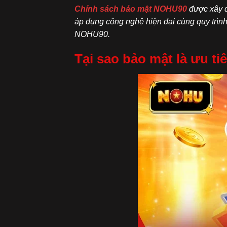
Chính sách bảo mật NOHU90
được xây d
áp dụng công nghệ hiện đại cùng quy trình 
NOHU90.
Tại sao bảo mật là ưu t