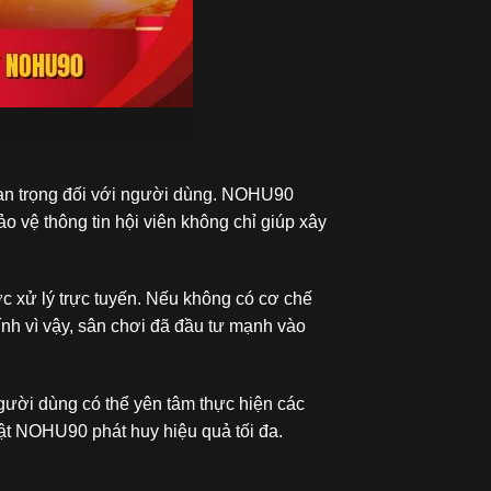
uan trọng đối với người dùng. NOHU90
ảo vệ thông tin hội viên không chỉ giúp xây
c xử lý trực tuyến. Nếu không có cơ chế
hính vì vậy, sân chơi đã đầu tư mạnh vào
Người dùng có thể yên tâm thực hiện các
mật NOHU90 phát huy hiệu quả tối đa.