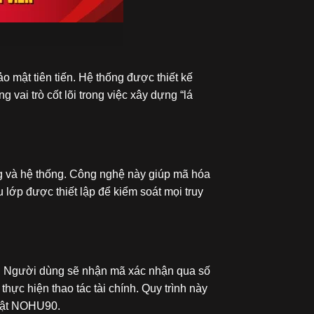
mật tiên tiến. Hệ thống được thiết kế
vai trò cốt lõi trong việc xây dựng “lá
g và hệ thống. Công nghệ này giúp mã hóa
 lớp được thiết lập để kiểm soát mọi truy
. Người dùng sẽ nhận mã xác nhận qua số
hực hiện thao tác tài chính. Quy trình này
 mật NOHU90.