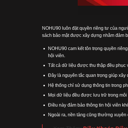
NOHU90 luôn đặt quyền riêng tư của người
sách bảo mật được xây dựng nhằm đảm bảo
NOHU90 cam kết tôn trọng quyền riêng 
hội viên.
Tất cả dữ liệu được thu thập đều phục 
Đây là nguyên tắc quan trọng giúp xây
Hệ thống chỉ sử dụng thông tin trong ph
Mọi dữ liệu đều được lưu trữ trong môi
Điều này đảm bảo thông tin hội viên kh
Ngoài ra, nền tảng cũng thường xuyên 