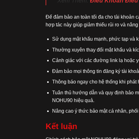
Xem Thêm:
Điều Khoản Điề
Để đảm bảo an toàn tối đa cho tài khoản c
hợp tác này giúp giảm thiểu rủi ro và nân
Sử dụng mật khẩu mạnh, phức tạp và kh
Thường xuyên thay đổi mật khẩu và kíc
Cảnh giác với các đường link lạ hoặc y
Đảm bảo mọi thông tin đăng ký tài khoả
Thông báo ngay cho hệ thống khi phát h
Tuân thủ hướng dẫn và quy định bảo mậ
NOHU90 hiệu quả.
Nâng cao ý thức bảo mật cá nhân, phối 
Kết luận