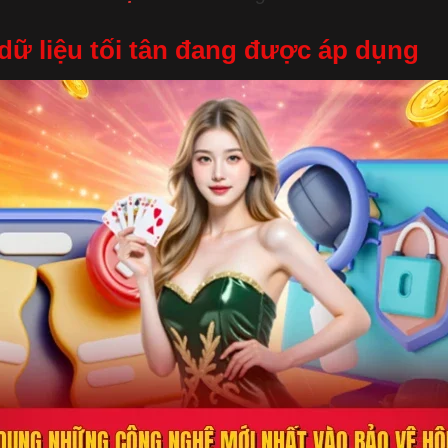
dữ liệu tối tân đang được áp dụng