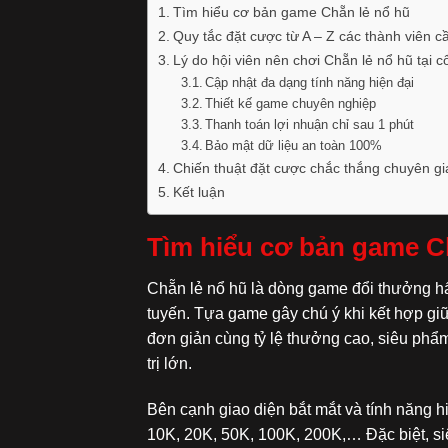
Tìm hiểu cơ bản game Chẵn lẻ nổ hũ
Quy tắc đặt cược từ A – Z các thành viên c
Lý do hội viên nên chơi Chẵn lẻ nổ hũ tại 
Cập nhật đa dạng tính năng hiện đại
Thiết kế game chuyên nghiệp
Thanh toán lợi nhuận chỉ sau 1 phút
Bảo mật dữ liệu an toàn 100%
Chiến thuật đặt cược chắc thắng chuyên gi
Kết luận
Tìm hiểu cơ bản game C
Chẵn lẻ nổ hũ là dòng game đổi thưởng hấ
tuyến. Tựa game gây chú ý khi kết hợp giữ
đơn giản cùng tỷ lệ thưởng cao, siêu phẩm
trị lớn.
Bên cạnh giao diện bắt mắt và tính năng h
10K, 20K, 50K, 100K, 200K,… Đặc biệt, siê