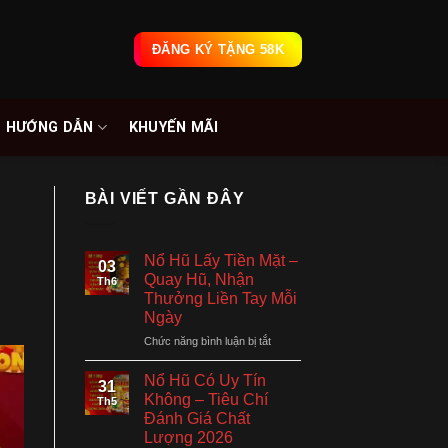
ĐĂNG KÝ TẶNG 58K
HƯỚNG DẪN
KHUYẾN MÃI
BÀI VIẾT GẦN ĐÂY
Nổ Hũ Lấy Tiền Mặt –
03
Quay Hũ, Nhận
Th6
Thưởng Liền Tay Mỗi
Ngày
Chức năng bình luận bị tắt
ở
Nổ
Hũ
Nổ Hũ Có Uy Tín
31
Lấy
Không – Tiêu Chí
Th5
Tiền
Đánh Giá Chất
Mặt
Lượng 2026
–