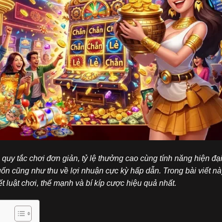
uy tắc chơi đơn giản, tỷ lệ thưởng cao cùng tính năng hiện đại
cuốn cũng như thu về lợi nhuận cực kỳ hấp dẫn. Trong bài viết nà
 luật chơi, thế mạnh và bí kíp cược hiệu quả nhất.