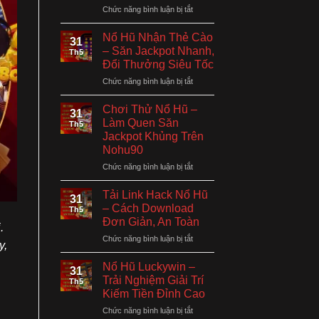
Quay
Chức năng bình luận bị tắt
ở
Hũ,
Nổ
Nhận
Hũ
Nổ Hũ Nhận Thẻ Cào
31
Thưởng
Có
– Săn Jackpot Nhanh,
Th5
Liền
Uy
Đổi Thưởng Siêu Tốc
Tay
Tín
Chức năng bình luận bị tắt
Mỗi
ở
Không
Ngày
Nổ
–
Hũ
Tiêu
Chơi Thử Nổ Hũ –
31
Nhận
Chí
Làm Quen Săn
Th5
Thẻ
Đánh
Jackpot Khủng Trên
Cào
Giá
Nohu90
–
Chất
Săn
Chức năng bình luận bị tắt
Lượng
ở
Jackpot
2026
Chơi
Nhanh,
Thử
Tải Link Hack Nổ Hũ
31
Đổi
Nổ
– Cách Download
Th5
Thưởng
Hũ
Đơn Giản, An Toàn
.
Siêu
–
Chức năng bình luận bị tắt
Tốc
ở
Làm
y,
Tải
Quen
Link
Săn
Nổ Hũ Luckywin –
31
Hack
Jackpot
Trải Nghiệm Giải Trí
Th5
Nổ
Khủng
Kiếm Tiền Đỉnh Cao
Hũ
Trên
Chức năng bình luận bị tắt
ở
–
Nohu90