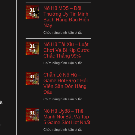
Nổ
Cách
Hũ
Download
Nổ Hũ MD5 – Đổi
31
Luckywin
Đơn
Thưởng Uy Tín Minh
Th5
–
Giản,
Bạch Hàng Đầu Hiện
Trải
An
Nay
Nghiệm
Toàn
Giải
Chức năng bình luận bị tắt
ở
Trí
Nổ
Kiếm
Hũ
Nổ Hũ Tài Xỉu – Luật
31
Tiền
MD5
Chơi Và Bí Kíp Cược
Th5
Đỉnh
–
Chắc Thắng 99%
Cao
Đổi
Chức năng bình luận bị tắt
ở
Thưởng
Nổ
Uy
Hũ
Tín
Chẵn Lẻ Nổ Hũ –
31
Tài
Minh
Game Hot Được Hội
Th5
Xỉu
Bạch
Viên Săn Đón Hàng
–
Hàng
Đầu
Luật
Đầu
Chơi
Chức năng bình luận bị tắt
Hiện
ở
iá
Và
Nay
Chẵn
Bí
Lẻ
Nổ Hũ Uy88 – Thế
31
Kíp
Nổ
Mạnh Nổi Bật Và Top
Th5
Cược
Hũ
5 Game Slot Hot Nhất
,
Chắc
–
Chức năng bình luận bị tắt
Thắng
ở
Game
99%
Nổ
Hot