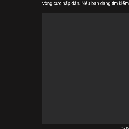
vòng cực hấp dẫn. Nếu bạn đang tìm kiếm lu