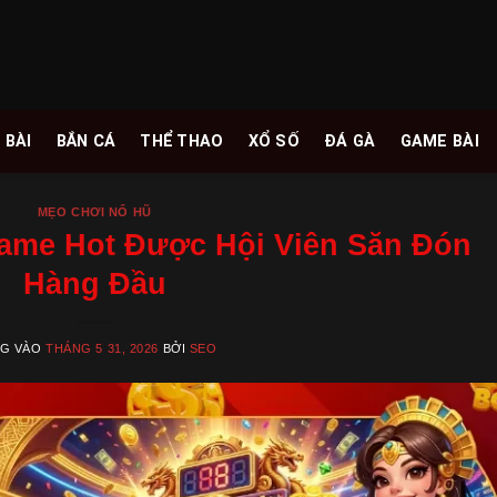
 BÀI
BẮN CÁ
THỂ THAO
XỔ SỐ
ĐÁ GÀ
GAME BÀI
MẸO CHƠI NỔ HŨ
ame Hot Được Hội Viên Săn Đón
Hàng Đầu
G VÀO
THÁNG 5 31, 2026
BỞI
SEO