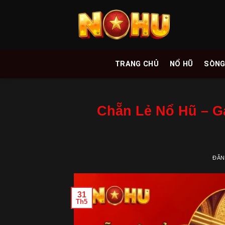
Bỏ
qua
nội
dung
TRANG CHỦ
NỔ HŨ
SÒNG
Chẵn Lẻ Nổ Hũ – G
ĐĂN
31
Th5