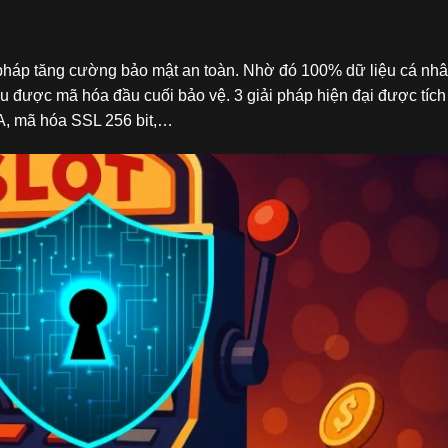
pháp tăng cường bảo mật an toàn. Nhờ đó 100% dữ liệu cá nh
u được mã hóa đầu cuối bảo vệ. 3 giải pháp hiện đại được tích
A, mã hóa SSL 256 bit,…