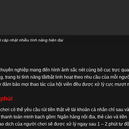
i cập nhật nhiều tính năng hiện đại
chuyên nghiệp mang đến hình ảnh sắc nét cùng bố cục trực qua
 trang bị tính năng tắt/bật linh hoạt theo nhu cầu của mỗi ngườ
giây đảm bảo mọi thao tác của hội viên đều được xử lý cực mượt 
 phút
 chơi có thể yêu cầu rút tiền thật về tài khoản cá nhân chỉ sau và
 thanh toán minh bạch gồm: Ngân hàng nội địa, thẻ cào và tiền
giao dịch của người chơi sẽ được xử lý ngay sau 1 – 2 phút tự đ