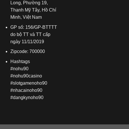
Long, Phường 19,
Thạnh Mỹ Tây, Hồ Chí
Minh, Việt Nam
GP số: 156/GP-BTTTT
do bộ TT và TT cấp
ngày 11/11/2019
Zipcode: 700000
Hashtags
#nohu90
#nohu90casino
#slotgamenoho90
#nhacainoho90
#dangkynoho90