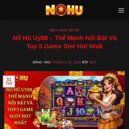
Bỏ
qua
nội
dung
MẸO CHƠI NỔ HŨ
Nổ Hũ Uy88 – Thế Mạnh Nổi Bật Và
Top 5 Game Slot Hot Nhất
ĐĂNG VÀO
THÁNG 5 31, 2026
BỞI
SEO
31
Th5