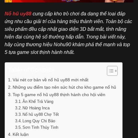
Nổ hũ uy88
cung cấp kho trò chơi đa dạng thể loại đáp
ứng nhu cầu giải trí của hàng triệu thành viên. Toàn bộ các
siêu phẩm đều cập nhật giao diện 3D bắt mắt, tính năng
hiện đại cùng hệ số thưởng hấp dẫn. Trong bài viết này,
hãy cùng thương hiệu Nohu90 khám phá thế mạnh và top
5 tựa game slot thịnh hành nhất.
Table of Contents
Vài nét cơ bản về nổ hũ uy88 mới nhất
Những ưu điểm tạo nên sức hút cho kho game nổ hũ
Top 5 game nổ hũ uy88 thịnh hành cho hội viên
Ăn Khế Trả Vàng
Nữ Hoàng Inca
Nổ hũ uy88 Chợ Tết
Long Quy Chi Bảo
Sơn Tinh Thủy Tinh
Kết luận