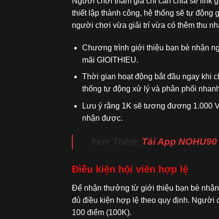
Người chơi tham gia chỉ cần chia sẻ link 
thiết lập thành công, hệ thống sẽ tự động 
người chơi vừa giải trí vừa có thêm thu nh
Chương trình giới thiệu bạn bè nhận n
mãi GIOITHIEU.
Thời gian hoạt động bắt đầu ngay khi 
thống tự động xử lý và phân phối nhan
Lưu ý rằng 1K sẽ tương đương 1.000 V
nhận được.
Xem Thêm:
Tải App NOHU90
Điều kiện hội viên hợp lệ
Để nhận thưởng từ giới thiệu bạn bè nhận
đủ điều kiện hợp lệ theo quy định. Người 
100 điểm (100K).