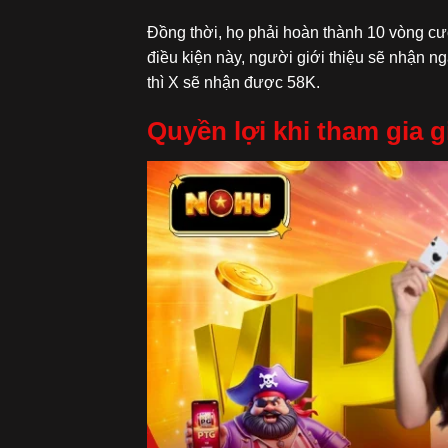
Đồng thời, họ phải hoàn thành 10 vòng c
điều kiện này, người giới thiệu sẽ nhận ng
thì X sẽ nhận được 58K.
Quyền lợi khi tham gia g