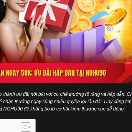
ở thành ưu đãi nổi bật với cơ chế thưởng rõ ràng và hấp dẫn. Ch
ể nhận thưởng ngay cùng nhiều quyền lợi lâu dài. Hãy cùng tìm
 của NOHU90 để không bỏ lỡ cơ hội kiếm thưởng cực dễ dàng.