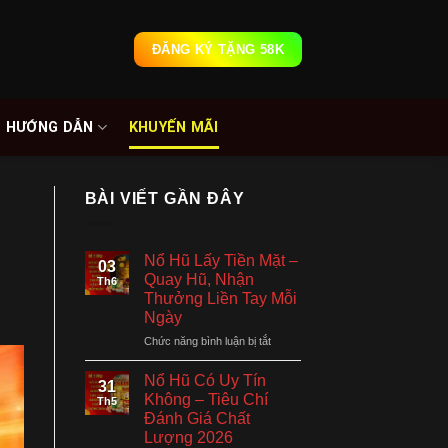
ĐĂNG KÝ TẶNG 58K
HƯỚNG DẪN
KHUYẾN MÃI
BÀI VIẾT GẦN ĐÂY
Nổ Hũ Lấy Tiền Mặt –
03
Quay Hũ, Nhận
Th6
Thưởng Liền Tay Mỗi
Ngày
Chức năng bình luận bị tắt
ở
Nổ
Hũ
Nổ Hũ Có Uy Tín
31
Lấy
Không – Tiêu Chí
Th5
Tiền
Đánh Giá Chất
Mặt
Lượng 2026
–