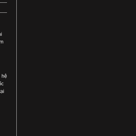
i
ôm
i hệ
ốc
ại