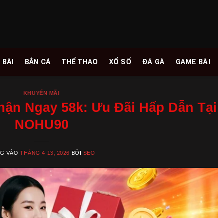
 BÀI
BẮN CÁ
THỂ THAO
XỔ SỐ
ĐÁ GÀ
GAME BÀI
KHUYẾN MÃI
hận Ngay 58k: Ưu Đãi Hấp Dẫn Tại
NOHU90
G VÀO
THÁNG 4 13, 2026
BỞI
SEO