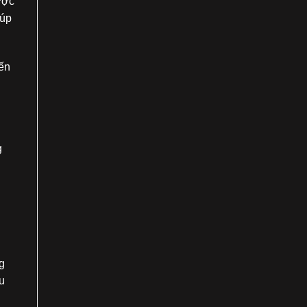
ược
iúp
ến
g
g
u