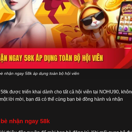
 bè nhận ngay 58k áp dụng toàn bộ hội viên
58k được triển khai dành cho tất cả hội viên tại NOHU90, khôn
 một lời mời, bạn đã có thể cùng bạn bè đồng hành và nhận
n bè nhận ngay 58k