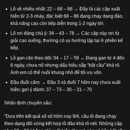
Lô về nhiều nhất: 22 – 68 – 86 → Đây là các cặp xuất
hiện từ 2-3 nháy, đặc biệt 68 – 86 đang chạy dạng đảo,
khả năng cao còn tiếp diễn trong 1-2 ngày tới.
Lô rơi đáng chú ý: 34 – 43 – 78 → Các cặp này rơi từ
giải cao xuống, thường có xu hướng lặp lại ở phiên kế
tiếp.
Lô gan cần theo dõi: 04 – 17 – 59 → Đang gan từ 4 đến
6 ngày, chưa nổ nhưng dấu hiệu sắp “bật cầu” khá rõ.
Anh em có thể nuôi khung nhỏ để tối ưu vốn.
Đầu đuôi câm: → Đầu 3 và đuôi 7 hôm nay chưa xuất
hiện; gợi ý đánh: 37 – 73 – 30 – 31 – 70
Nhận định chuyên sâu:
“Dựa trên kết quả xổ số hôm nay 9/4, cầu lô đang chạy
theo dạng đối xứng kết hợp lô đảo khá rõ nét. Những cặp