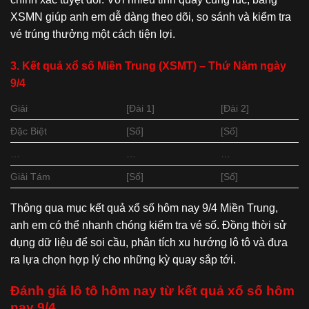
XSMN giúp anh em dễ dàng theo dõi, so sánh và kiểm tra
vé trúng thưởng một cách tiện lợi.
3. Kết quả xổ số Miền Trung (XSMT) – Thứ Năm ngày
9/4
Giải
[Đài 1]
[Đài 2]
Đặc Biệt
[Số]
[Số]
…
…
…
Giải Tám
[Số]
[Số]
Thông qua mục kết quả xổ số hôm nay 9/4 Miền Trung,
anh em có thể nhanh chóng kiểm tra vé số. Đồng thời sử
dụng dữ liệu để soi cầu, phân tích xu hướng lô tô và đưa
ra lựa chọn hợp lý cho những kỳ quay sắp tới.
Đánh giá lô tô hôm nay từ kết quả xổ số hôm
nay 9/4