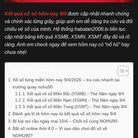
Kết quả xổ số hôm nay 9/4
được cập nhật nhanh chóng
và chính xác từng giây, giúp anh em dễ dàng tra cứu và đối
chiếu vé số của mình. Hệ thống habatan2006.tv liên tục
cập nhật bảng kết quả XSMB, XSMN, XSMT đầy đủ và rõ
ràng. Anh em check ngay để xem hôm nay có “nổ hũ” hay
chưa nhé!
Table of Contents
Xổ số từng miền hôm nay 9/4/2026 – tra cứu nhanh tại
trường quay nohu90
1. Kết quả xổ số Miền Bắc (XSMB) – Thứ Năm ngày 9/4
2. Kết quả xổ số Miền Nam (XSMN) – Thứ Năm ngày 9/4
3. Kết quả xổ số Miền Trung (XSMT) – Thứ Năm ngày 9/4
Đánh giá lô tô hôm nay từ kết quả xổ số hôm nay 9/4
Bí kíp soi cầu ngày mai 10/4 – Chốt số cùng NOHU90
Bắt số online thời 4.0 – Vì sao dân chơi đổ xô về
NOHU90?