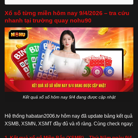
Xổ số từng miền hôm nay 9/4/2026 – tra cứu
nhanh tại trường quay nohu90
Kết quả xổ số hôm nay 9/4 đang được cập nhật
Hệ thống habatan2006.tv hôm nay đã update bảng kết quả
XSMB, XSMN, XSMT đầy đủ và rõ ràng. Cùng check ngay:
1. Kết quả xổ số Miền Bắc (XSMB) – Thứ Năm ngày 9/4