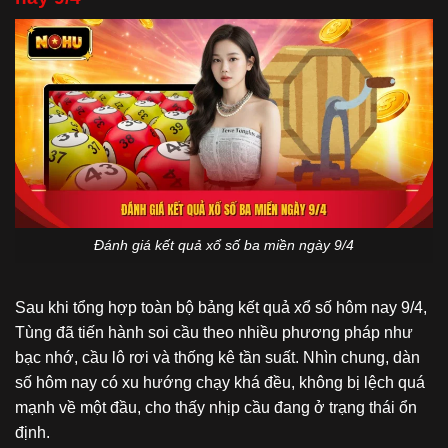
Đánh giá kết quả xổ số ba miền ngày 9/4
Sau khi tổng hợp toàn bộ bảng kết quả xổ số hôm nay 9/4,
Tùng đã tiến hành soi cầu theo nhiều phương pháp như
bạc nhớ, cầu lô rơi và thống kê tần suất. Nhìn chung, dàn
số hôm nay có xu hướng chạy khá đều, không bị lệch quá
mạnh về một đầu, cho thấy nhịp cầu đang ở trạng thái ổn
định.