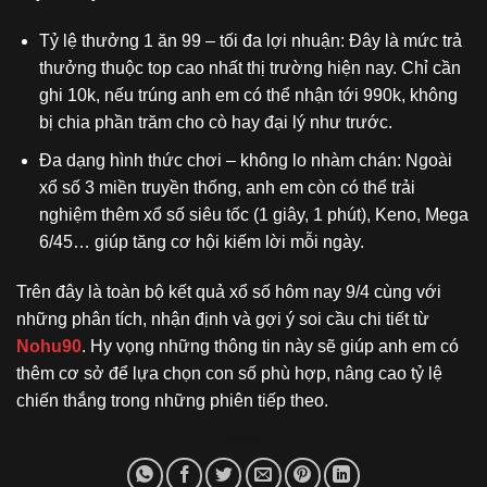
Tỷ lệ thưởng 1 ăn 99 – tối đa lợi nhuận: Đây là mức trả
thưởng thuộc top cao nhất thị trường hiện nay. Chỉ cần
ghi 10k, nếu trúng anh em có thể nhận tới 990k, không
bị chia phần trăm cho cò hay đại lý như trước.
Đa dạng hình thức chơi – không lo nhàm chán: Ngoài
xổ số 3 miền truyền thống, anh em còn có thể trải
nghiệm thêm xổ số siêu tốc (1 giây, 1 phút), Keno, Mega
6/45… giúp tăng cơ hội kiếm lời mỗi ngày.
Trên đây là toàn bộ kết quả xổ số hôm nay 9/4 cùng với
những phân tích, nhận định và gợi ý soi cầu chi tiết từ
Nohu90
. Hy vọng những thông tin này sẽ giúp anh em có
thêm cơ sở để lựa chọn con số phù hợp, nâng cao tỷ lệ
chiến thắng trong những phiên tiếp theo.