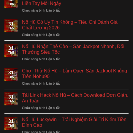
Liền Tay Mỗi Ngày
Th6
Chức năng bình luận bị tắt
ở
Nổ
Hũ
Nổ Hũ Có Uy Tín Không – Tiêu Chí Đánh Giá
31
Lấy
Chất Lượng 2026
Th5
Tiền
Chức năng bình luận bị tắt
ở
Mặt
Nổ
–
Hũ
Nổ Hũ Nhận Thẻ Cào – Săn Jackpot Nhanh, Đổi
Quay
31
Có
Hũ,
Thưởng Siêu Tốc
Th5
Uy
Nhận
Chức năng bình luận bị tắt
ở
Tín
Thưởng
Nổ
Không
Liền
Hũ
Chơi Thử Nổ Hũ – Làm Quen Săn Jackpot Khủng
–
Tay
31
Nhận
Tiêu
Trên Nohu90
Mỗi
Th5
Thẻ
Chí
Ngày
Chức năng bình luận bị tắt
ở
Cào
Đánh
Chơi
–
Giá
Thử
Tải Link Hack Nổ Hũ – Cách Download Đơn Giản,
Săn
Chất
31
Nổ
Jackpot
An Toàn
Lượng
Th5
Hũ
Nhanh,
2026
Chức năng bình luận bị tắt
ở
–
Đổi
Tải
Làm
Thưởng
Link
Nổ Hũ Luckywin – Trải Nghiệm Giải Trí Kiếm Tiền
Quen
Siêu
31
Hack
Săn
Đỉnh Cao
Tốc
Th5
Nổ
Jackpot
Chức năng bình luận bị tắt
ở
Hũ