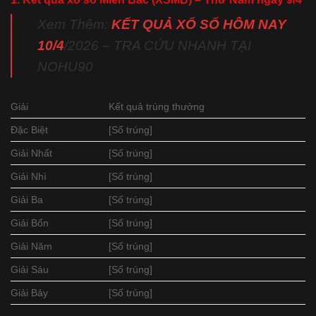
Xem Thêm:
KẾT QUẢ XỔ SỐ HÔM NAY
10/4
/2026 – TRA CỨU NHANH TẠI
NOHU90
Giải
Kết quả trúng thưởng
Đặc Biệt
[Số trúng]
Giải Nhất
[Số trúng]
Giải Nhì
[Số trúng]
Giải Ba
[Số trúng]
Giải Bốn
[Số trúng]
Giải Năm
[Số trúng]
Giải Sáu
[Số trúng]
Giải Bảy
[Số trúng]