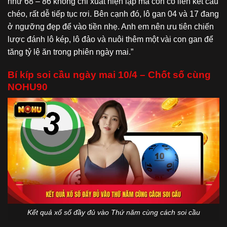
như 68 – 86 không chỉ xuất hiện lặp mà còn có liên kết cầu
chéo, rất dễ tiếp tục rơi. Bên cạnh đó, lô gan 04 và 17 đang
ở ngưỡng đẹp để vào tiền nhẹ. Anh em nên ưu tiên chiến
lược đánh lô kép, lô đảo và nuôi thêm một vài con gan để
tăng tỷ lệ ăn trong phiên ngày mai.”
Bí kíp soi cầu ngày mai 10/4 – Chốt số cùng
NOHU90
Kết quả xổ số đầy đủ vào Thứ năm cùng cách soi cầu