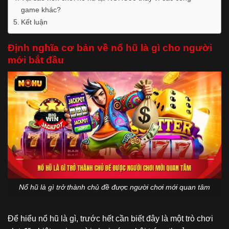
game khác?
Kết luận
Định nghĩa cơ bản về nổ hũ là gì cho người
mới bắt đầu
Nổ hũ là gì trở thành chủ đề được người chơi mới quan tâm
Để hiểu nổ hũ là gì, trước hết cần biết đây là một trò chơi