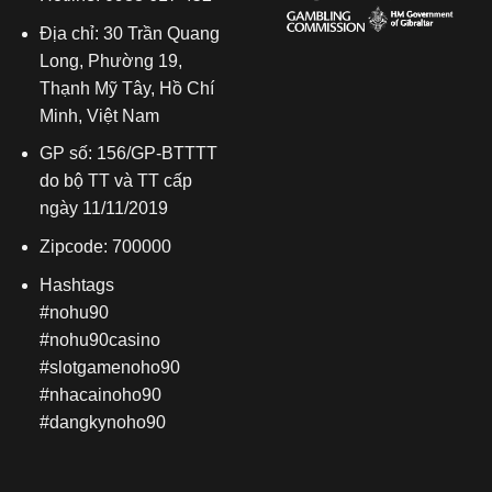
Địa chỉ: 30 Trần Quang
Long, Phường 19,
Thạnh Mỹ Tây, Hồ Chí
Minh, Việt Nam
GP số: 156/GP-BTTTT
do bộ TT và TT cấp
ngày 11/11/2019
Zipcode: 700000
Hashtags
#nohu90
#nohu90casino
#slotgamenoho90
#nhacainoho90
#dangkynoho90