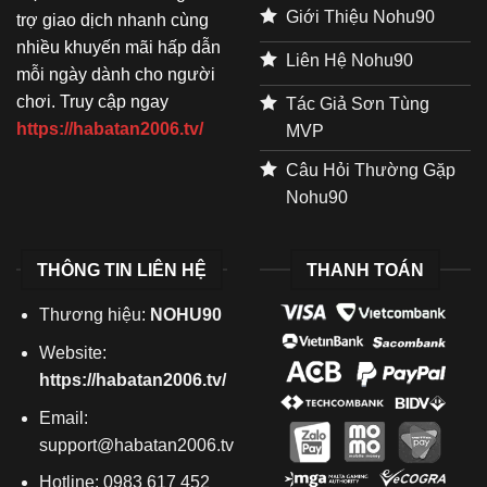
Giới Thiệu Nohu90
trợ giao dịch nhanh cùng
nhiều khuyến mãi hấp dẫn
Liên Hệ Nohu90
mỗi ngày dành cho người
chơi. Truy cập ngay
Tác Giả Sơn Tùng
https://habatan2006.tv/
MVP
Câu Hỏi Thường Gặp
Nohu90
THÔNG TIN LIÊN HỆ
THANH TOÁN
Thương hiệu:
NOHU90
Website:
https://habatan2006.tv/
Email:
support@habatan2006.tv
Hotline: 0983 617 452