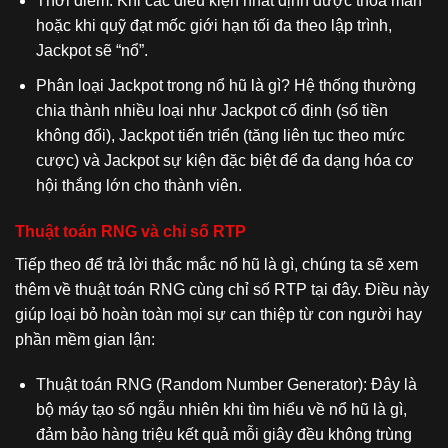
Thời điểm: Khi các điều kiện nhất định được thỏa mãn
hoặc khi quỹ đạt mốc giới hạn tối đa theo lập trình,
Jackpot sẽ “nổ”.
Phân loại Jackpot trong nổ hũ là gì? Hệ thống thường
chia thành nhiều loại như Jackpot cố định (số tiền
không đổi), Jackpot tiến triển (tăng liên tục theo mức
cược) và Jackpot sự kiện đặc biệt để đa dạng hóa cơ
hội thắng lớn cho thành viên.
Thuật toán RNG và chỉ số RTP
Tiếp theo để trả lời thắc mắc nổ hũ là gì, chúng ta sẽ xem
thêm về thuật toán RNG cùng chỉ số RTP tại đây. Điều này
giúp loại bỏ hoàn toàn mọi sự can thiệp từ con người hay
phần mềm gian lận:
Thuật toán RNG (Random Number Generator): Đây là
bộ máy tạo số ngẫu nhiên khi tìm hiểu về nổ hũ là gì,
đảm bảo hàng triệu kết quả mỗi giây đều không trùng