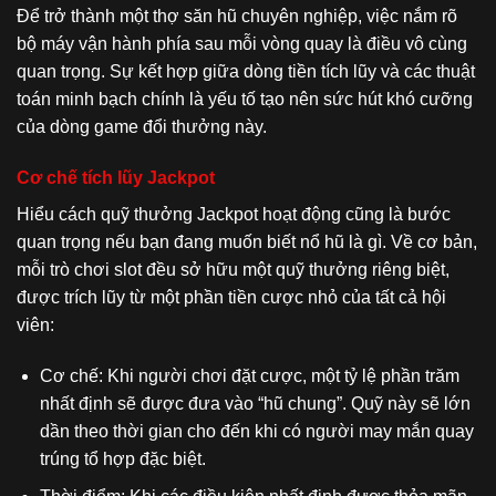
Để trở thành một thợ săn hũ chuyên nghiệp, việc nắm rõ
bộ máy vận hành phía sau mỗi vòng quay là điều vô cùng
quan trọng. Sự kết hợp giữa dòng tiền tích lũy và các thuật
toán minh bạch chính là yếu tố tạo nên sức hút khó cưỡng
của dòng game đổi thưởng này.
Cơ chế tích lũy Jackpot
Hiểu cách quỹ thưởng Jackpot hoạt động cũng là bước
quan trọng nếu bạn đang muốn biết nổ hũ là gì. Về cơ bản,
mỗi trò chơi slot đều sở hữu một quỹ thưởng riêng biệt,
được trích lũy từ một phần tiền cược nhỏ của tất cả hội
viên:
Cơ chế: Khi người chơi đặt cược, một tỷ lệ phần trăm
nhất định sẽ được đưa vào “hũ chung”. Quỹ này sẽ lớn
dần theo thời gian cho đến khi có người may mắn quay
trúng tổ hợp đặc biệt.