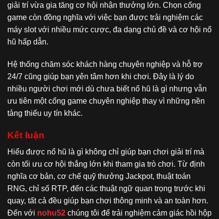
giải trí vừa gia tăng cơ hội nhận thưởng lớn. Chọn cổng
game còn đồng nghĩa với việc bạn được trải nghiệm các
máy slot với nhiều mức cược, đa dạng chủ đề và cơ hội nổ
hũ hấp dẫn.
Hệ thống chăm sóc khách hàng chuyên nghiệp và hỗ trợ
24/7 cũng giúp bạn yên tâm hơn khi chơi. Đây là lý do
nhiều người chơi mới dù chưa biết nổ hũ là gì nhưng vẫn
ưu tiên một cổng game chuyên nghiệp thay vì những nền
tảng thiếu uy tín khác.
Kết luận
Hiểu được nổ hũ là gì không chỉ giúp bạn chơi giải trí mà
còn tối ưu cơ hội thắng lớn khi tham gia trò chơi. Từ định
nghĩa cơ bản, cơ chế quỹ thưởng Jackpot, thuật toán
RNG, chỉ số RTP, đến các thuật ngữ quan trọng trước khi
quay, tất cả đều giúp bạn chơi thông minh và an toàn hơn.
Đến với
nohu52
chúng tôi để trải nghiệm cảm giác hồi hộp