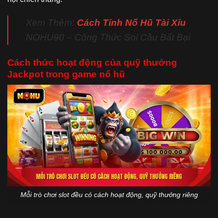
Xem Thêm:
Cách Tính Nổ Hũ Tài Xỉu
NOHU90 – Công Thức Soi Cầu Bất Bại
Cách thức hoạt động của quỹ thưởng
Jackpot trong game nổ hũ
Mỗi trò chơi slot đều có cách hoạt động, quỹ thưởng riêng