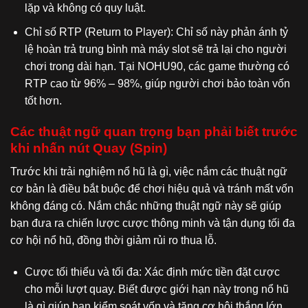
lặp và không có quy luật.
Chỉ số RTP (Return to Player): Chỉ số này phản ánh tỷ
lệ hoàn trả trung bình mà máy slot sẽ trả lại cho người
chơi trong dài hạn. Tại NOHU90, các game thường có
RTP cao từ 96% – 98%, giúp người chơi bảo toàn vốn
tốt hơn.
Các thuật ngữ quan trọng bạn phải biết trước
khi nhấn nút Quay (Spin)
Trước khi trải nghiệm nổ hũ là gì, việc nắm các thuật ngữ
cơ bản là điều bắt buộc để chơi hiệu quả và tránh mất vốn
không đáng có. Nắm chắc những thuật ngữ này sẽ giúp
bạn đưa ra chiến lược cược thông minh và tận dụng tối đa
cơ hội nổ hũ, đồng thời giảm rủi ro thua lỗ.
Cược tối thiểu và tối đa: Xác định mức tiền đặt cược
cho mỗi lượt quay. Biết được giới hạn này trong nổ hũ
là gì giúp bạn kiểm soát vốn và tăng cơ hội thắng lớn.