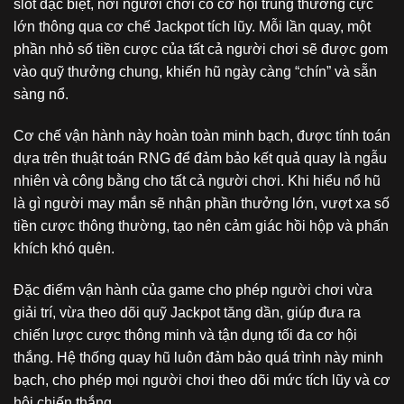
slot đặc biệt, nơi người chơi có cơ hội trúng thưởng cực
lớn thông qua cơ chế Jackpot tích lũy. Mỗi lần quay, một
phần nhỏ số tiền cược của tất cả người chơi sẽ được gom
vào quỹ thưởng chung, khiến hũ ngày càng “chín” và sẵn
sàng nổ.
Cơ chế vận hành này hoàn toàn minh bạch, được tính toán
dựa trên thuật toán RNG để đảm bảo kết quả quay là ngẫu
nhiên và công bằng cho tất cả người chơi. Khi hiểu nổ hũ
là gì người may mắn sẽ nhận phần thưởng lớn, vượt xa số
tiền cược thông thường, tạo nên cảm giác hồi hộp và phấn
khích khó quên.
Đặc điểm vận hành của game cho phép người chơi vừa
giải trí, vừa theo dõi quỹ Jackpot tăng dần, giúp đưa ra
chiến lược cược thông minh và tận dụng tối đa cơ hội
thắng. Hệ thống quay hũ luôn đảm bảo quá trình này minh
bạch, cho phép mọi người chơi theo dõi mức tích lũy và cơ
hội chiến thắng.