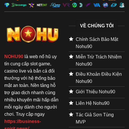
Và
Đầu
Top
5
Game
Slot
Hot
VỀ CHÚNG TÔI
Nhất
Chính Sách Bảo Mật
Nohu90
NOHU90
là web nổ hũ uy
Miễn Trừ Trách Nhiệm
tín cung cấp slot game,
Nohu90
casino live và bắn cá đổi
Điều Khoản Điều Kiện
thưởng với hệ thống bảo
Nohu90
mật an toàn. Nền tảng hỗ
Giới Thiệu Nohu90
trợ giao dịch nhanh cùng
nhiều khuyến mãi hấp dẫn
Liên Hệ Nohu90
mỗi ngày dành cho người
chơi. Truy cập ngay
Tác Giả Sơn Tùng
https://business-
MVP
spirit.news/