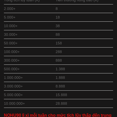
Tổng tích lũy tuần (K)
Tiền thưởng hồng bao (K)
2.000+
8
5.000+
18
10.000+
38
30.000+
88
50.000+
158
100.000+
288
300.000+
888
500.000+
1.388
1.000.000+
1.888
3.000.000+
8.888
5.000.000+
15.888
10.000.000+
28.888
NOHU90 lì xì mỗi tuần cho mức tích lũy thấp đến trung