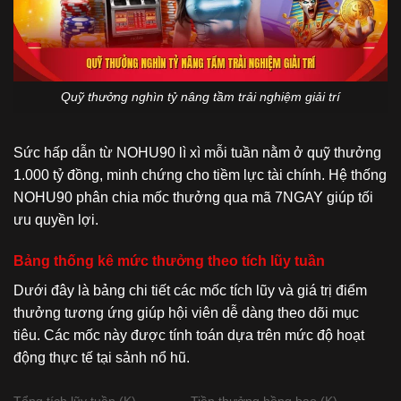
Quỹ thưởng nghìn tỷ nâng tầm trải nghiệm giải trí
Sức hấp dẫn từ NOHU90 lì xì mỗi tuần nằm ở quỹ thưởng
1.000 tỷ đồng, minh chứng cho tiềm lực tài chính. Hệ thống
NOHU90 phân chia mốc thưởng qua mã 7NGAY giúp tối
ưu quyền lợi.
Bảng thống kê mức thưởng theo tích lũy tuần
Dưới đây là bảng chi tiết các mốc tích lũy và giá trị điểm
thưởng tương ứng giúp hội viên dễ dàng theo dõi mục
tiêu. Các mốc này được tính toán dựa trên mức độ hoạt
động thực tế tại sảnh nổ hũ.