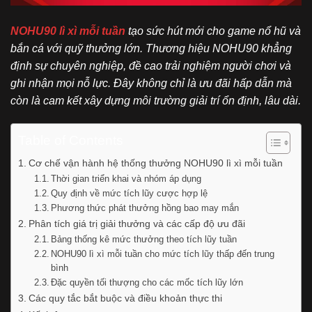
NOHU90 lì xì mỗi tuần
tạo sức hút mới cho game nổ hũ và
bắn cá với quỹ thưởng lớn. Thương hiệu NOHU90 khẳng
định sự chuyên nghiệp, đề cao trải nghiệm người chơi và
ghi nhận mọi nỗ lực. Đây không chỉ là ưu đãi hấp dẫn mà
còn là cam kết xây dựng môi trường giải trí ổn định, lâu dài.
Table of Contents
Cơ chế vận hành hệ thống thưởng NOHU90 lì xì mỗi tuần
Thời gian triển khai và nhóm áp dụng
Quy định về mức tích lũy cược hợp lệ
Phương thức phát thưởng hồng bao may mắn
Phân tích giá trị giải thưởng và các cấp độ ưu đãi
Bảng thống kê mức thưởng theo tích lũy tuần
NOHU90 lì xì mỗi tuần cho mức tích lũy thấp đến trung
bình
Đặc quyền tối thượng cho các mốc tích lũy lớn
Các quy tắc bắt buộc và điều khoản thực thi