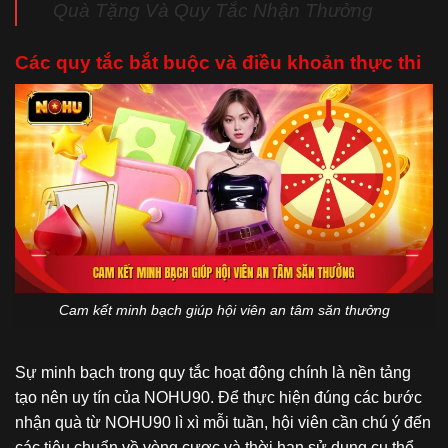
Quà Tặng Và Quy Tắc Nhận Thưởng
Các quy tắc bắt buộc và điều khoản thực thi
Cam kết minh bạch giúp hội viên an tâm săn thưởng
Sự minh bạch trong quy tắc hoạt động chính là nền tảng
tạo nên uy tín của NOHU90. Để thực hiện đúng các bước
nhận quà từ NOHU90 lì xì mỗi tuần, hội viên cần chú ý đến
các tiêu chuẩn về vòng cược và thời hạn sử dụng cụ thể