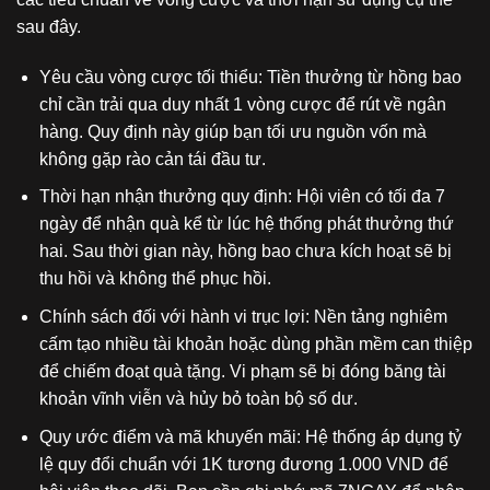
sau đây.
Yêu cầu vòng cược tối thiểu: Tiền thưởng từ hồng bao
chỉ cần trải qua duy nhất 1 vòng cược để rút về ngân
hàng. Quy định này giúp bạn tối ưu nguồn vốn mà
không gặp rào cản tái đầu tư.
Thời hạn nhận thưởng quy định: Hội viên có tối đa 7
ngày để nhận quà kể từ lúc hệ thống phát thưởng thứ
hai. Sau thời gian này, hồng bao chưa kích hoạt sẽ bị
thu hồi và không thể phục hồi.
Chính sách đối với hành vi trục lợi: Nền tảng nghiêm
cấm tạo nhiều tài khoản hoặc dùng phần mềm can thiệp
để chiếm đoạt quà tặng. Vi phạm sẽ bị đóng băng tài
khoản vĩnh viễn và hủy bỏ toàn bộ số dư.
Quy ước điểm và mã khuyến mãi: Hệ thống áp dụng tỷ
lệ quy đổi chuẩn với 1K tương đương 1.000 VND để