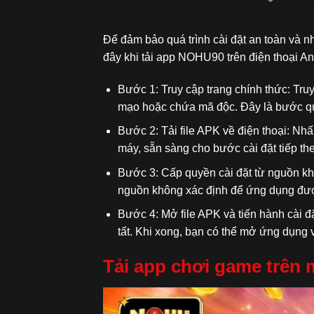
Để đảm bảo quá trình cài đặt an toàn và 
đây khi tải app NOHU90 trên điện thoại An
Bước 1: Truy cập trang chính thức: Tru
mạo hoặc chứa mã độc. Đây là bước qua
Bước 2: Tải file APK về điện thoại: Nhấ
máy, sẵn sàng cho bước cài đặt tiếp th
Bước 3: Cấp quyền cài đặt từ nguồn kh
nguồn không xác định để ứng dụng đượ
Bước 4: Mở file APK và tiến hành cài đặ
tất. Khi xong, bạn có thể mở ứng dụng 
Tải app chơi game trên 