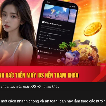
p chính xác trên máy iOS nên tham khảo
e một cách nhanh chóng và an toàn, bạn hãy làm theo các hướn