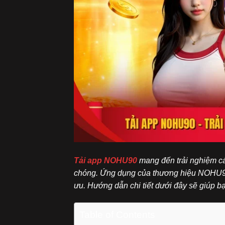
Tải app NOHU90
mang đến trải nghiệm cá
chóng. Ứng dụng của thương hiệu NOHU90 h
ưu. Hướng dẫn chi tiết dưới đây sẽ giúp b
Table of Contents