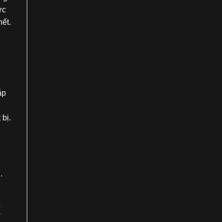
ực
ết.
ắp
 bị.
.
K