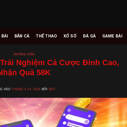
 BÀI
BẮN CÁ
THỂ THAO
XỔ SỐ
ĐÁ GÀ
GAME BÀI
HƯỚNG DẪN
Trải Nghiệm Cá Cược Đỉnh Cao,
Nhận Quà 58K
G VÀO
THÁNG 4 13, 2026
BỞI
SEO