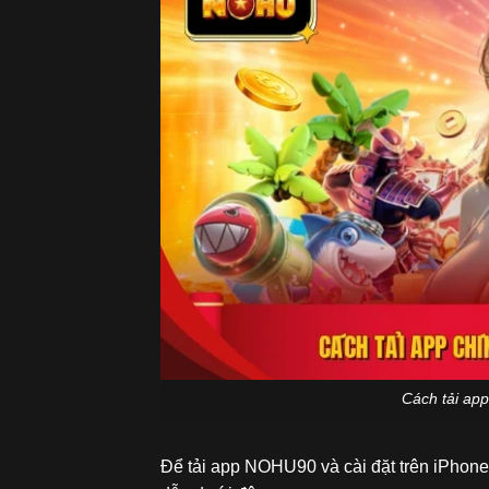
Cách tải ap
Để tải app NOHU90 và cài đặt trên iPhon