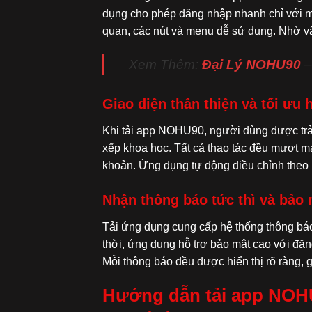
dụng cho phép đăng nhập nhanh chỉ với một
quan, các nút và menu dễ sử dụng. Nhờ vậ
Xem Thêm:
Đại Lý NOHU90
–
Giao diện thân thiện và tối ưu 
Khi tải app NOHU90, người dùng được trả
xếp khoa học. Tất cả thao tác đều mượt mà,
khoản. Ứng dụng tự động điều chỉnh theo kí
Nhận thông báo tức thì và bảo
Tải ứng dụng cung cấp hệ thống thông b
thời, ứng dụng hỗ trợ bảo mật cao với đăn
Mỗi thông báo đều được hiển thị rõ ràng, g
Hướng dẫn tải app NOHU