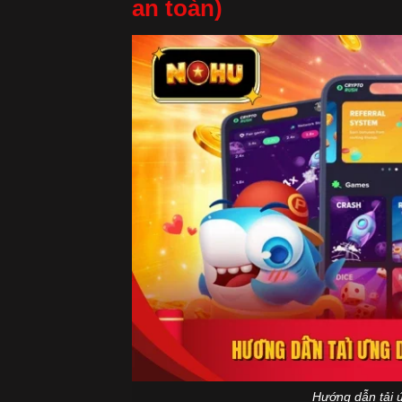
an toàn)
Hướng dẫn tải 