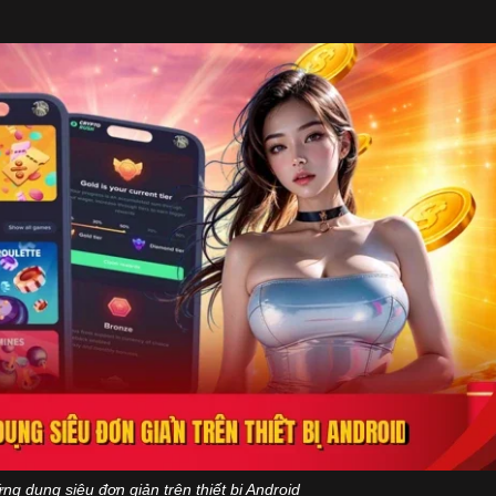
ứng dụng siêu đơn giản trên thiết bị Android