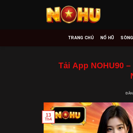
Bỏ
qua
nội
dung
TRANG CHỦ
NỔ HŨ
SÒNG
Tải App NOHU90 – 
ĐĂN
13
Th4