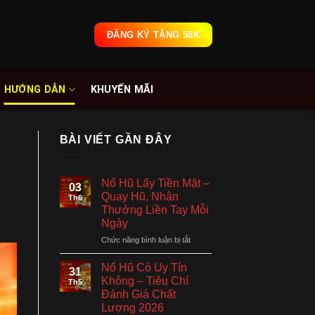
ĐĂNG KÝ TẶNG 58K
HƯỚNG DẪN
KHUYẾN MÃI
BÀI VIẾT GẦN ĐÂY
Nổ Hũ Lấy Tiền Mặt –
03
Quay Hũ, Nhận
Th6
Thưởng Liền Tay Mỗi
Ngày
Chức năng bình luận bị tắt
ở
Nổ
Hũ
Nổ Hũ Có Uy Tín
31
Lấy
Không – Tiêu Chí
Th5
Tiền
Đánh Giá Chất
Mặt
Lượng 2026
–