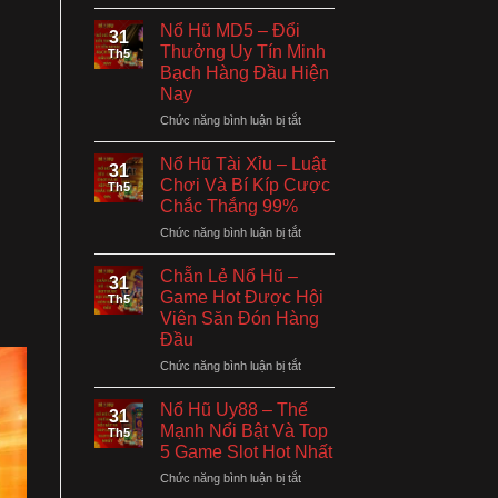
Nổ
Cách
Hũ
Download
Nổ Hũ MD5 – Đổi
31
Luckywin
Đơn
Thưởng Uy Tín Minh
Th5
–
Giản,
Bạch Hàng Đầu Hiện
Trải
An
Nay
Nghiệm
Toàn
Giải
Chức năng bình luận bị tắt
ở
Trí
Nổ
Kiếm
Hũ
Nổ Hũ Tài Xỉu – Luật
31
Tiền
MD5
Chơi Và Bí Kíp Cược
Th5
Đỉnh
–
Chắc Thắng 99%
Cao
Đổi
Chức năng bình luận bị tắt
ở
Thưởng
Nổ
Uy
Hũ
Tín
Chẵn Lẻ Nổ Hũ –
31
Tài
Minh
Game Hot Được Hội
Th5
Xỉu
Bạch
Viên Săn Đón Hàng
–
Hàng
Đầu
Luật
Đầu
Chơi
Chức năng bình luận bị tắt
Hiện
ở
Và
Nay
Chẵn
Bí
Lẻ
Nổ Hũ Uy88 – Thế
31
Kíp
Nổ
Mạnh Nổi Bật Và Top
Th5
Cược
Hũ
5 Game Slot Hot Nhất
Chắc
–
Chức năng bình luận bị tắt
Thắng
ở
Game
99%
Nổ
Hot