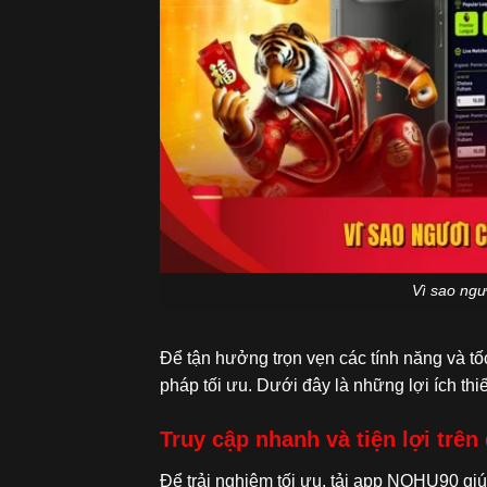
Vì sao ngư
Để tận hưởng trọn vẹn các tính năng và tố
pháp tối ưu. Dưới đây là những lợi ích th
Truy cập nhanh và tiện lợi trên
Để trải nghiệm tối ưu, tải app NOHU90 gi