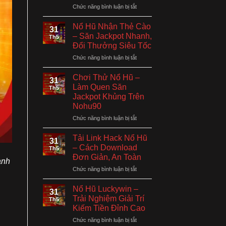
Quay
Chức năng bình luận bị tắt
ở
Hũ,
Nổ
Nhận
Hũ
Nổ Hũ Nhận Thẻ Cào
31
Thưởng
Có
– Săn Jackpot Nhanh,
Th5
Liền
Uy
Đổi Thưởng Siêu Tốc
Tay
Tín
Chức năng bình luận bị tắt
Mỗi
ở
Không
Ngày
Nổ
–
Hũ
Tiêu
Chơi Thử Nổ Hũ –
31
Nhận
Chí
Làm Quen Săn
Th5
Thẻ
Đánh
Jackpot Khủng Trên
Cào
Giá
Nohu90
–
Chất
Săn
Chức năng bình luận bị tắt
Lượng
ở
Jackpot
2026
Chơi
Nhanh,
Thử
Tải Link Hack Nổ Hũ
31
Đổi
Nổ
– Cách Download
Th5
Thưởng
Hũ
Đơn Giản, An Toàn
anh
Siêu
–
Chức năng bình luận bị tắt
Tốc
ở
Làm
Tải
Quen
Link
Săn
Nổ Hũ Luckywin –
31
Hack
Jackpot
Trải Nghiệm Giải Trí
Th5
Nổ
Khủng
Kiếm Tiền Đỉnh Cao
Hũ
Trên
Chức năng bình luận bị tắt
ở
–
Nohu90