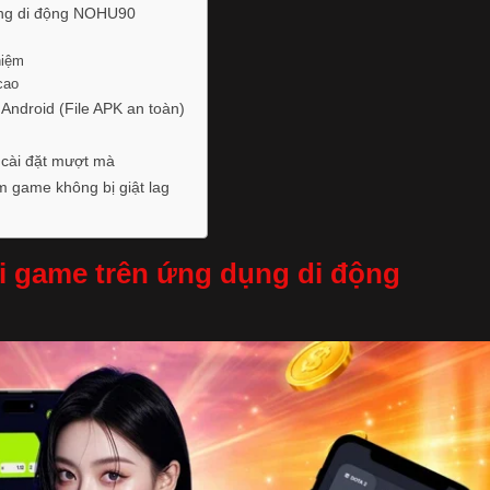
dụng di động NOHU90
hiệm
cao
Android (File APK an toàn)
 cài đặt mượt mà
m game không bị giật lag
hơi game trên ứng dụng di động