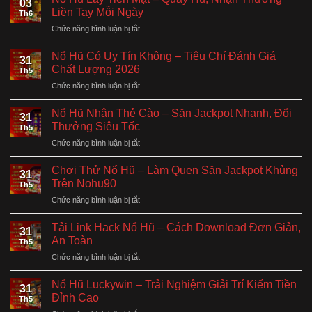
03
Liền Tay Mỗi Ngày
Th6
Chức năng bình luận bị tắt
ở
Nổ
Hũ
Nổ Hũ Có Uy Tín Không – Tiêu Chí Đánh Giá
31
Lấy
Chất Lượng 2026
Th5
Tiền
Chức năng bình luận bị tắt
ở
Mặt
Nổ
–
Hũ
Nổ Hũ Nhận Thẻ Cào – Săn Jackpot Nhanh, Đổi
Quay
31
Có
Hũ,
Thưởng Siêu Tốc
Th5
Uy
Nhận
Chức năng bình luận bị tắt
ở
Tín
Thưởng
Nổ
Không
Liền
Hũ
Chơi Thử Nổ Hũ – Làm Quen Săn Jackpot Khủng
–
Tay
31
Nhận
Tiêu
Trên Nohu90
Mỗi
Th5
Thẻ
Chí
Ngày
Chức năng bình luận bị tắt
ở
Cào
Đánh
Chơi
–
Giá
Thử
Tải Link Hack Nổ Hũ – Cách Download Đơn Giản,
Săn
Chất
31
Nổ
Jackpot
An Toàn
Lượng
Th5
Hũ
Nhanh,
2026
Chức năng bình luận bị tắt
ở
–
Đổi
Tải
Làm
Thưởng
Link
Nổ Hũ Luckywin – Trải Nghiệm Giải Trí Kiếm Tiền
Quen
Siêu
31
Hack
Săn
Đỉnh Cao
Tốc
Th5
Nổ
Jackpot