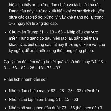
biệt cho thấy xu hướng đảo chiều và tách số khá rõ.
Dạng cầu này thường xuất hiện khi có sự dịch chuyển
giữa các cặp số đối xứng, vì vậy khả năng nổ lại trong
1–2 ngày tới tương đối cao.
Cầu miền Trung: 31 → 13 – 63 – Nhịp cầu khu vực
miền Trung đang có dấu hiệu lặp lại, đáng để tham
khảo. Đặc biệt dạng cầu lật này thường đi kèm với chu
kỳ ngắn, dễ xuất hiện song thủ trong cùng phiên.
Gợi ý dàn đề tiềm năng từ kết quả xổ số hôm nay 7/4: 23 –
31 – 63 – 82 – 28 – 13 – 73 – 33
Phân tích nhanh dàn số:
Nhóm đảo chiều mạnh: 82 – 28 – 23 – 32 (biến thể)
Nhóm cầu lặp miền Trung: 31 – 13 – 63
Nhóm bổ sung theo đầu đuôi: 73 – 33 (bắt theo đầu 3