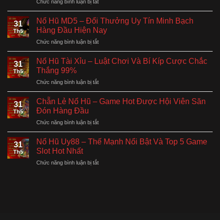
Chức năng bình luận bị tắt
ở
Hũ
Khủng
Nổ
–
Trên
Hũ
Nổ Hũ MD5 – Đổi Thưởng Uy Tín Minh Bạch
Cách
Nohu90
31
Luckywin
Download
Hàng Đầu Hiện Nay
Th5
–
Đơn
Chức năng bình luận bị tắt
ở
Trải
Giản,
Nổ
Nghiệm
An
Hũ
Nổ Hũ Tài Xỉu – Luật Chơi Và Bí Kíp Cược Chắc
Giải
Toàn
31
MD5
Trí
Thắng 99%
Th5
–
Kiếm
Chức năng bình luận bị tắt
ở
Đổi
Tiền
Nổ
Thưởng
Đỉnh
Hũ
Chẵn Lẻ Nổ Hũ – Game Hot Được Hội Viên Săn
Uy
Cao
31
Tài
Tín
Đón Hàng Đầu
Th5
Xỉu
Minh
Chức năng bình luận bị tắt
ở
–
Bạch
Chẵn
Luật
Hàng
Lẻ
Nổ Hũ Uy88 – Thế Mạnh Nổi Bật Và Top 5 Game
Chơi
Đầu
31
Nổ
Và
Slot Hot Nhất
Hiện
Th5
Hũ
Bí
Nay
Chức năng bình luận bị tắt
ở
–
Kíp
Nổ
Game
Cược
Hũ
Hot
Chắc
Uy88
Được
Thắng
–
Hội
99%
Thế
Viên
Mạnh
Săn