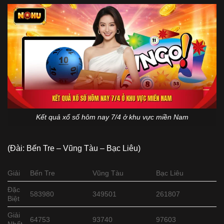
Kết quả xổ số hôm nay 7/4 ở khu vực miền Nam
(Đài: Bến Tre – Vũng Tàu – Bạc Liêu)
Giải
Bến Tre
Vũng Tàu
Bạc Liêu
Đặc
583980
349501
261807
Biệt
Giải
64753
93740
97603
Nhất