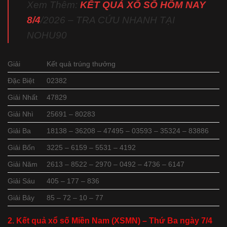
Xem Thêm:
KẾT QUẢ XỔ SỐ HÔM NAY
8/4
/2026 – TRA CỨU NHANH TẠI
NOHU90
Giải
Kết quả trúng thưởng
Đặc Biệt
02382
Giải Nhất
47829
Giải Nhì
25691 – 80283
Giải Ba
18138 – 36208 – 47495 – 03593 – 35324 – 83886
Giải Bốn
3225 – 6159 – 5531 – 4192
Giải Năm
2613 – 8522 – 2970 – 0492 – 4736 – 6147
Giải Sáu
405 – 177 – 836
Giải Bảy
85 – 72 – 10 – 77
2. Kết quả xổ số Miền Nam (XSMN) – Thứ Ba ngày 7/4