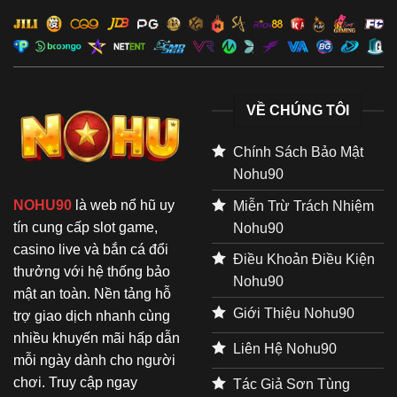
Nổi
Đón
Bật
Hàng
Và
Đầu
Top
5
Game
Slot
Hot
VỀ CHÚNG TÔI
Nhất
Chính Sách Bảo Mật
Nohu90
NOHU90
là web nổ hũ uy
Miễn Trừ Trách Nhiệm
tín cung cấp slot game,
Nohu90
casino live và bắn cá đổi
Điều Khoản Điều Kiện
thưởng với hệ thống bảo
Nohu90
mật an toàn. Nền tảng hỗ
Giới Thiệu Nohu90
trợ giao dịch nhanh cùng
nhiều khuyến mãi hấp dẫn
Liên Hệ Nohu90
mỗi ngày dành cho người
chơi. Truy cập ngay
Tác Giả Sơn Tùng