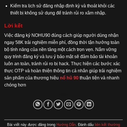
Kiểm tra lịch sử đăng nhập định kỳ và thoát khỏi các
thiết bị không sử dụng để tránh rủi ro xâm nhập.
Lời kết
Việc đăng ký NOHU90 đúng cách giúp người dùng nhận
ngay 58K trải nghiệm miễn phí, đồng thời tận hưởng toàn
bộ tính năng của nền tảng một cách trọn vẹn. Nắm vững
quy trình đăng ký và lưu ý bảo mật sẽ đảm bảo tài khoản
luôn an toàn, tránh rủi ro bị hack. Thực hiện các bước xác
thực OTP và hoàn thiện thông tin cá nhân giúp trải nghiệm
sản phẩm của thương hiệu
nổ hũ 90
thuận tiện và nhanh
chóng hơn
Bài viết này được đăng trong
Hướng Dẫn
. Đánh dấu
liên kết thường