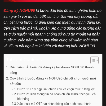
Đăng ký NOHU90
là bước đầu tiên để trải nghiệm toàn bộ
sàn giải trí với ưu đãi 58K tân thủ. Bài viết này hướng dẫn
chi tiết từng bước, từ điều kiện cần thiết, quy trình đăng ký,
đến cách bảo mật tài khoản. Áp dụng đúng các hướng dẫn
sẽ giúp người mới nhanh chóng sở hữu tài khoản và nhận
thưởng. Việc nắm vững quy trình cũng tiết kiệm thời gian
và tối ưu trải nghiệm khi đến với thương hiệu NOHU90
Table of Contents
Điều kiện bắt buộc để đăng ký tài khoản NOHU90 thành
công
Quy trình 3 bước đăng ký NOHU90 chi tiết cho người mới
bắt đầu
Bước 1: Truy cập link chính chủ và chọn mục “Đăng ký”
Bước 2: Điền thông tin cá nhân chuẩn 100% theo yêu cầu
hệ thống
Xác thực mã OTP và nhận thông báo kích hoạt thành