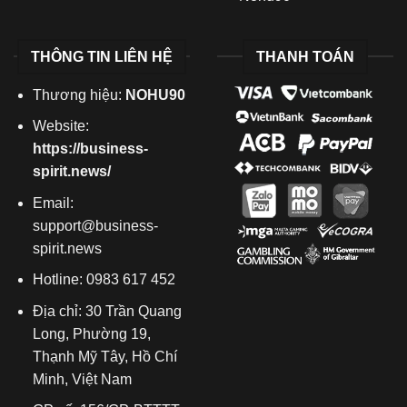
THÔNG TIN LIÊN HỆ
THANH TOÁN
Thương hiệu:
NOHU90
Website:
https://business-
spirit.news/
Email:
support@business-
spirit.news
Hotline: 0983 617 452
Địa chỉ: 30 Trần Quang
Long, Phường 19,
Thạnh Mỹ Tây, Hồ Chí
Minh, Việt Nam