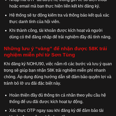
hoặc email mà bạn thực hiện liên kết khi đăng ký.
Hệ thống sẽ tự động kiểm tra và thông báo kết quả xác
thực danh tính của hội viên.
Khi thành công, tài khoản được kích hoạt và người
dùng có thể đăng nhập để trải nghiệm đầy đủ tính năng.
Những lưu ý “vàng” để nhận được 58K trải
nghiệm miễn phí từ Sơn Tùng
Khi đăng ký NOHU90, việc nắm rõ các bước và lưu ý quan
trọng sẽ giúp bạn nhận 58K trải nghiệm miễn phí nhanh
chóng. Áp dụng đúng hướng dẫn sẽ đảm bảo quyền lợi và
tránh bỏ lỡ ưu đãi đặc biệt này.
Hoàn thiện đầy đủ thông tin cá nhân theo yêu cầu hệ
thống để ưu đãi được kích hoạt tự động.
Xác thực OTP ngay sau khi đăng ký để đảm bảo tài