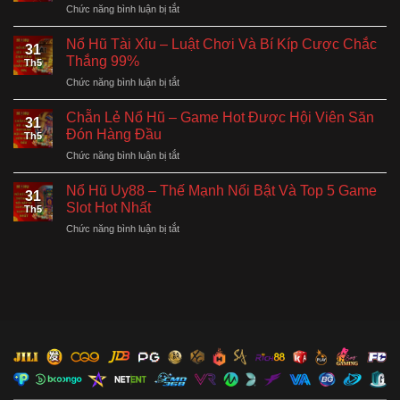
Chức năng bình luận bị tắt
ở
Trải
Giản,
Nổ
Nghiệm
An
Hũ
Nổ Hũ Tài Xỉu – Luật Chơi Và Bí Kíp Cược Chắc
Giải
Toàn
31
MD5
Trí
Thắng 99%
Th5
–
Kiếm
Chức năng bình luận bị tắt
ở
Đổi
Tiền
Nổ
Thưởng
Đỉnh
Hũ
Chẵn Lẻ Nổ Hũ – Game Hot Được Hội Viên Săn
Uy
Cao
31
Tài
Tín
Đón Hàng Đầu
Th5
Xỉu
Minh
Chức năng bình luận bị tắt
ở
–
Bạch
Chẵn
Luật
Hàng
Lẻ
Nổ Hũ Uy88 – Thế Mạnh Nổi Bật Và Top 5 Game
Chơi
Đầu
31
Nổ
Và
Slot Hot Nhất
Hiện
Th5
Hũ
Bí
Nay
Chức năng bình luận bị tắt
ở
–
Kíp
Nổ
Game
Cược
Hũ
Hot
Chắc
Uy88
Được
Thắng
–
Hội
99%
Thế
Viên
Mạnh
Săn
Nổi
Đón
Bật
Hàng
Và
Đầu
Top
5