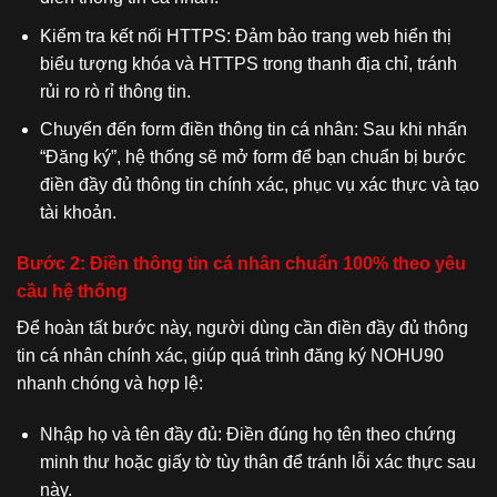
Kiểm tra kết nối HTTPS: Đảm bảo trang web hiển thị
biểu tượng khóa và HTTPS trong thanh địa chỉ, tránh
rủi ro rò rỉ thông tin.
Chuyển đến form điền thông tin cá nhân: Sau khi nhấn
“Đăng ký”, hệ thống sẽ mở form để bạn chuẩn bị bước
điền đầy đủ thông tin chính xác, phục vụ xác thực và tạo
tài khoản.
Bước 2: Điền thông tin cá nhân chuẩn 100% theo yêu
cầu hệ thống
Để hoàn tất bước này, người dùng cần điền đầy đủ thông
tin cá nhân chính xác, giúp quá trình đăng ký NOHU90
nhanh chóng và hợp lệ:
Nhập họ và tên đầy đủ: Điền đúng họ tên theo chứng
minh thư hoặc giấy tờ tùy thân để tránh lỗi xác thực sau
này.