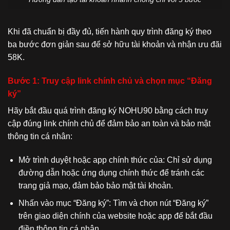
Khi đã chuẩn bị đầy đủ, tiến hành quy trình đăng ký theo
ba bước đơn giản sau để sở hữu tài khoản và nhận ưu đãi
58K.
Bước 1: Truy cập link chính chủ và chọn mục “Đăng
ký”
Hãy bắt đầu quá trình đăng ký NOHU90 bằng cách truy
cập đúng link chính chủ để đảm bảo an toàn và bảo mật
thông tin cá nhân:
Mở trình duyệt hoặc app chính thức của: Chỉ sử dụng
đường dẫn hoặc ứng dụng chính thức để tránh các
trang giả mạo, đảm bảo bảo mật tài khoản.
Nhấn vào mục “Đăng ký”: Tìm và chọn nút “Đăng ký”
trên giao diện chính của website hoặc app để bắt đầu
điền thông tin cá nhân.