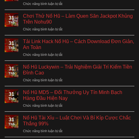
Nhận
Chức năng bình luận bị tắt
ở
Tín
Thưởng
Nổ
Không
Liền
Hũ
Chơi Thử Nổ Hũ – Làm Quen Săn Jackpot Khủng
–
Tay
31
Nhận
Tiêu
Trên Nohu90
Mỗi
Th5
Thẻ
Chí
Ngày
Chức năng bình luận bị tắt
ở
Cào
Đánh
Chơi
–
Giá
Thử
Tải Link Hack Nổ Hũ – Cách Download Đơn Giản,
Săn
Chất
31
Nổ
Jackpot
An Toàn
Lượng
Th5
Hũ
Nhanh,
2026
Chức năng bình luận bị tắt
ở
–
Đổi
Tải
Làm
Thưởng
Link
Nổ Hũ Luckywin – Trải Nghiệm Giải Trí Kiếm Tiền
Quen
Siêu
31
Hack
Săn
Đỉnh Cao
Tốc
Th5
Nổ
Jackpot
Chức năng bình luận bị tắt
ở
Hũ
Khủng
Nổ
–
Trên
Hũ
Nổ Hũ MD5 – Đổi Thưởng Uy Tín Minh Bạch
Cách
Nohu90
31
Luckywin
Download
Hàng Đầu Hiện Nay
Th5
–
Đơn
Chức năng bình luận bị tắt
ở
Trải
Giản,
Nổ
Nghiệm
An
Hũ
Nổ Hũ Tài Xỉu – Luật Chơi Và Bí Kíp Cược Chắc
Giải
Toàn
31
MD5
Trí
Thắng 99%
Th5
–
Kiếm
Chức năng bình luận bị tắt
ở
Đổi
Tiền
Nổ
Thưởng
Đỉnh