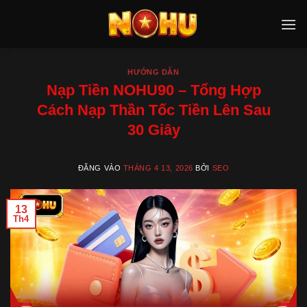
Bỏ
qua
nội
dung
HƯỚNG DẪN
Nạp Tiền NOHU90 – Tổng Hợp
Cách Nạp Thần Tốc Tiền Lên Sau
30 Giây
ĐĂNG VÀO
THÁNG 4 13, 2026
BỞI
SEO
13
Th4