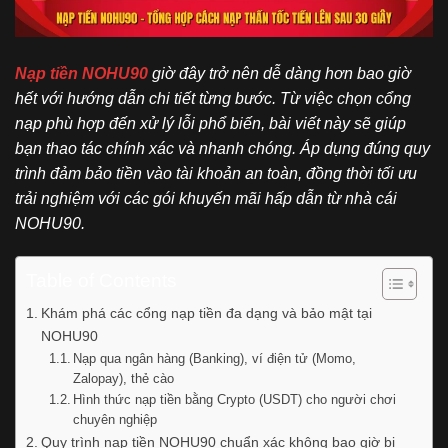
Nạp tiền NOHU90
giờ đây trở nên dễ dàng hơn bao giờ
hết với hướng dẫn chi tiết từng bước. Từ việc chọn cổng
nạp phù hợp đến xử lý lỗi phổ biến, bài viết này sẽ giúp
bạn thao tác chính xác và nhanh chóng. Áp dụng đúng quy
trình đảm bảo tiền vào tài khoản an toàn, đồng thời tối ưu
trải nghiệm với các gói khuyến mãi hấp dẫn từ nhà cái
NOHU90.
Table of Contents
Khám phá các cổng nạp tiền đa dạng và bảo mật tại
NOHU90
Nạp qua ngân hàng (Banking), ví điện tử (Momo,
Zalopay), thẻ cào
Hình thức nạp tiền bằng Crypto (USDT) cho người chơi
chuyên nghiệp
Quy trình nạp tiền NOHU90 chuẩn xác không bao giờ bị