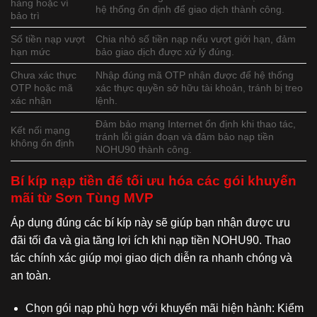
hàng hoặc ví
hệ thống ổn định để giao dịch thành công.
bảo trì
Số tiền nạp vượt
Chia nhỏ số tiền nạp nếu vượt giới hạn, đảm
hạn mức
bảo giao dịch được xử lý đúng.
Chưa xác thực
Nhập đúng mã OTP nhận được để hệ thống
OTP hoặc mã
xác thực quyền sở hữu tài khoản, tránh bị treo
xác nhận
lệnh.
Đảm bảo mạng Internet ổn định khi thao tác,
Kết nối mạng
tránh lỗi gián đoạn và đảm bảo nạp tiền
không ổn định
NOHU90 thành công.
Bí kíp nạp tiền để tối ưu hóa các gói khuyến
mãi từ Sơn Tùng MVP
Áp dụng đúng các bí kíp này sẽ giúp bạn nhận được ưu
đãi tối đa và gia tăng lợi ích khi nạp tiền NOHU90. Thao
tác chính xác giúp mọi giao dịch diễn ra nhanh chóng và
an toàn.
Chọn gói nạp phù hợp với khuyến mãi hiện hành: Kiểm