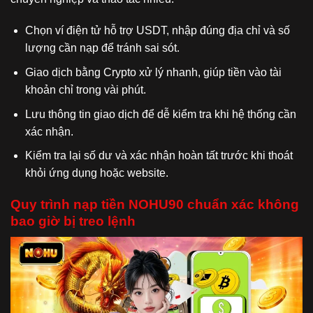
Chọn ví điện tử hỗ trợ USDT, nhập đúng địa chỉ và số
lượng cần nạp để tránh sai sót.
Giao dịch bằng Crypto xử lý nhanh, giúp tiền vào tài
khoản chỉ trong vài phút.
Lưu thông tin giao dịch để dễ kiểm tra khi hệ thống cần
xác nhận.
Kiểm tra lại số dư và xác nhận hoàn tất trước khi thoát
khỏi ứng dụng hoặc website.
Quy trình nạp tiền NOHU90 chuẩn xác không
bao giờ bị treo lệnh