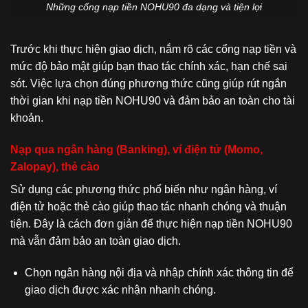
Những cổng nạp tiền NOHU90 đa dạng và tiện lợi
Trước khi thực hiện giao dịch, nắm rõ các cổng nạp tiền và
mức độ bảo mật giúp bạn thao tác chính xác, hạn chế sai
sót. Việc lựa chọn đúng phương thức cũng giúp rút ngắn
thời gian khi nạp tiền NOHU90 và đảm bảo an toàn cho tài
khoản.
Nạp qua ngân hàng (Banking), ví điện tử (Momo,
Zalopay), thẻ cào
Sử dụng các phương thức phổ biến như ngân hàng, ví
điện tử hoặc thẻ cào giúp thao tác nhanh chóng và thuận
tiện. Đây là cách đơn giản để thực hiện nạp tiền NOHU90
mà vẫn đảm bảo an toàn giao dịch.
Chọn ngân hàng nội địa và nhập chính xác thông tin để
giao dịch được xác nhận nhanh chóng.